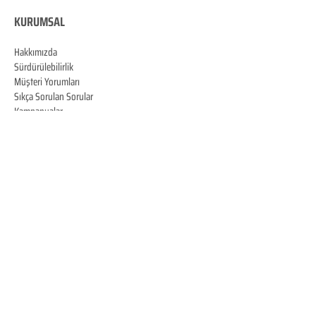
KURUMSAL
Hakkımızda
Sürdürülebilirlik
Müşteri Yorumları
Sıkça Sorulan Sorular
Kampanyalar
Talep Formu
İletişim
Blog
MÜŞTERİ HİZMET
LERİ
0850 888 84 84
Bizi Takip Edin
© Copyright