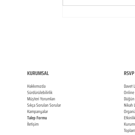
KURUMSAL
RSVP 
Hakkımızda
Davet 
Sürdürülebilirlik
Online
Müşteri Yorumları
Düğün 
Sıkça Sorulan Sorular
Nikah 
Kampanyalar
Organi
Talep Formu
Etkinli
İletişim
Kurums
Blog
Toplan