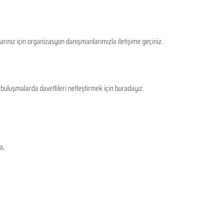
rınız için organizasyon danışmanlarımızla iletişime geçiniz.
uluşmalarda davetlileri netleştirmek için buradayız. 
a,
,