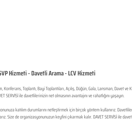
VP Hizmeti - Davetli Arama - LCV Hizmeti
Konferans, Toplantı, Bayi Toplantıları, Açılış, Düğün, Gala, Lansman, Davet ve K
T SERVİSİ ile davetlilerinizin net olmasının avantajını ve rahatlığını yaşayın.
yonunuza katılım durumlarını netleştirmek için birçok yöntem kullanırız. Davetlile
rız. Size de organizasyonunuzun keyfini çıkarmak kalır. DAVET SERVİSİ ile davetlile