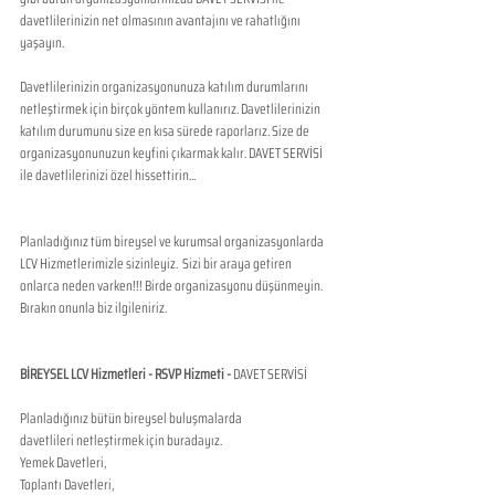
davetlilerinizin net olmasının avantajını ve rahatlığını 
yaşayın.
Davetlilerinizin organizasyonunuza katılım durumlarını 
netleştirmek için birçok yöntem kullanırız. Davetlilerinizin 
katılım durumunu size en kısa sürede raporlarız. Size de 
organizasyonunuzun keyfini çıkarmak kalır. DAVET SERVİSİ 
ile davetlilerinizi özel hissettirin...
Planladığınız tüm bireysel ve kurumsal organizasyonlarda 
LCV Hizmetlerimizle sizinleyiz.  Sizi bir araya getiren 
onlarca neden varken!!! Birde organizasyonu düşünmeyin.  
Bırakın onunla biz ilgileniriz.
BİREYSEL LCV Hizmetleri - RSVP Hizmeti - 
DAVET SERVİSİ 
Planladığınız bütün bireysel buluşmalarda 
davetlileri netleştirmek için buradayız.
Yemek Davetleri,
Toplantı Davetleri,