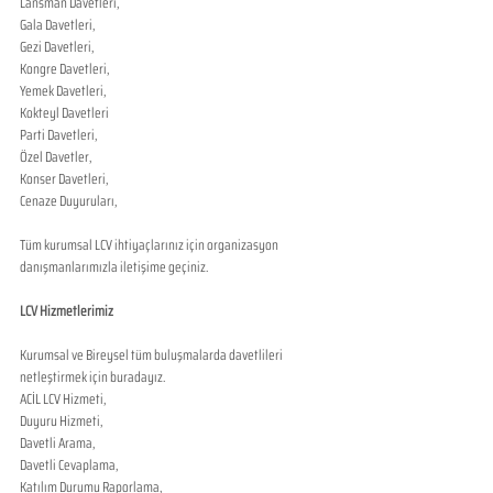
Lansman Davetleri,
Gala Davetleri,
Gezi Davetleri,
Kongre Davetleri,
Yemek Davetleri,
Kokteyl Davetleri
Parti Davetleri,
Özel Davetler,
Konser Davetleri,
Cenaze Duyuruları,
Tüm kurumsal LCV ihtiyaçlarınız için organizasyon 
danışmanlarımızla iletişime geçiniz.
LCV Hizmetlerimiz
Kurumsal ve Bireysel tüm buluşmalarda davetlileri 
netleştirmek için buradayız. 
ACİL LCV Hizmeti,
Duyuru Hizmeti,
Davetli Arama,
Davetli Cevaplama,
Katılım Durumu Raporlama,