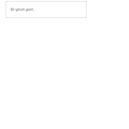
Bir yorum yazın...
KURUMSAL
Hakkımızda
Sürdürülebilirlik
Müşteri Yorumları
Sıkça Sorulan Sorular
Kampanyalar
Talep Formu
İletişim
Blog
MÜŞTERİ HİZMET
LERİ