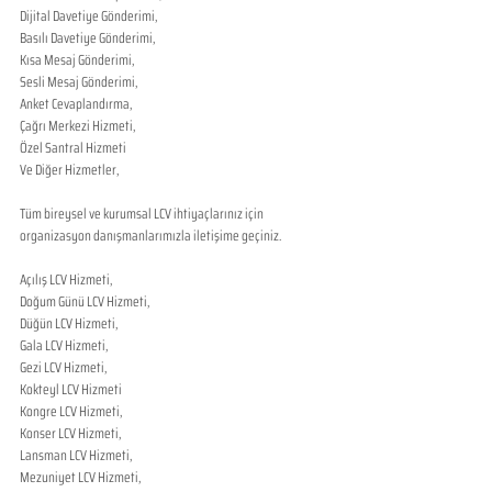
Dijital Davetiye Gönderimi,
Basılı Davetiye Gönderimi,
Kısa Mesaj Gönderimi,
Sesli Mesaj Gönderimi,
Anket Cevaplandırma,
Çağrı Merkezi Hizmeti,
Özel Santral Hizmeti
Ve Diğer Hizmetler,
​Tüm bireysel ve kurumsal LCV ihtiyaçlarınız için 
organizasyon danışmanlarımızla iletişime geçiniz.
Açılış LCV Hizmeti,
Doğum Günü LCV Hizmeti,
Düğün LCV Hizmeti,
Gala LCV Hizmeti,
Gezi LCV Hizmeti,
Kokteyl LCV Hizmeti
Kongre LCV Hizmeti,
Konser LCV Hizmeti,
Lansman LCV Hizmeti,
Mezuniyet LCV Hizmeti,