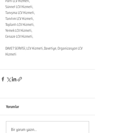
Parti LCV Hizmeti,
Sünnet LCV Hizmeti,
Tanışma LCV Hizmeti,
Tanıtım LCV Hizmeti,
Toplantı LCV Hizmeti,
Yemek LCV Hizmeti,
Cenaze LCV Hizmeti,
DAVET SERVİSİ, LCV Hizmeti, Davetiye, Organizasyon LCV 
Hizmeti
Yorumlar
Bir yorum yazın...