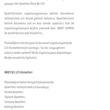
yaşayın. Her Davetten Önce Bir LCV
Davetlilerinizin organizasyonunuza katılım durumlarını 
netleştirmek için birçok yöntem kullanırız. Davetlilerinizin 
katılım durumunu size en kısa sürede raporlarız. Size de 
organizasyonunuzun keyfini çıkarmak kalır. DAVET SERVİSİ 
ile davetlilerinizi özel hissettirin...
Planladığınız tüm bireysel ve kurumsal organizasyonlarda 
LCV Hizmetlerimizle sizinleyiz.  Sizi bir araya getiren 
onlarca neden varken!!! Birde organizasyonu düşünmeyin.  
Bırakın onunla biz ilgileniriz.
BİREYSEL LCV Hizmetleri
Planladığınız bütün bireysel buluşmalarda 
davetlileri netleştirmek için buradayız.
Yemek Davetleri,
Toplantı Davetleri,
Tanışma Davetleri,
Kokteyl Davetleri