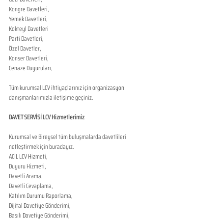
Kongre Davetleri,
Yemek Davetleri,
Kokteyl Davetleri
Parti Davetleri,
Özel Davetler,
Konser Davetleri,
Cenaze Duyuruları,
Tüm kurumsal LCV ihtiyaçlarınız için organizasyon 
danışmanlarımızla iletişime geçiniz.
DAVET SERVİSİ LCV Hizmetlerimiz
Kurumsal ve Bireysel tüm buluşmalarda davetlileri 
netleştirmek için buradayız. 
ACİL LCV Hizmeti,
Duyuru Hizmeti,
Davetli Arama,
Davetli Cevaplama,
Katılım Durumu Raporlama,
Dijital Davetiye Gönderimi,
Basılı Davetiye Gönderimi,