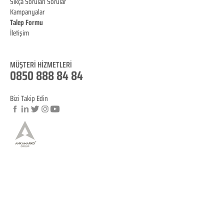
Sıkça Sorulan Sorular
Kampanyalar
Talep Formu
İletişim
Blog
MÜŞTERİ HİZMET
LERİ
0850 888 84 84
Bizi Takip Edin
© Copyright
YASAL BİLGİLENDİRME
KVKK Aydınlatma Metni
Mesafeli Satış Sözleşmesi
İptal ve İade Koşulları