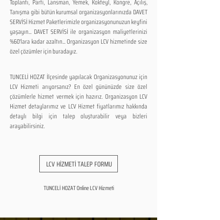
Toplantı, Parti, Lansman, Yemek, Kokteyl, Kongre, Açılış,
Tanışma gibi bütün kurumsal organizasyonlarınızda DAVET
SERVİSİ Hizmet Paketlerimizle organizasyonunuzun keyfini
yaşayın... DAVET SERVİSİ ile organizasyon maliyetlerinizi
%60'lara kadar azaltın... Organizasyon LCV hizmetinde size
özel çözümler için buradayız.
TUNCELİ HOZAT İlçesinde yapılacak Organizasyonunuz için
LCV Hizmeti arıyorsanız? En özel gününüzde size özel
çözümlerle hizmet vermek için hazırız. Organizasyon LCV
Hizmet detaylarımız ve LCV Hizmet fiyatlarımız hakkında
detaylı bilgi için talep oluşturabilir veya bizleri
arayabilirsiniz.
LCV HİZMETİ TALEP FORMU
TUNCELİ HOZAT Online LCV Hizmeti