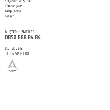
Sıkça Sorulan Sorular
Kampanyalar
Talep Formu
İletişim
Blog
MÜŞTERİ HİZMET
LERİ
0850 888 84 84
Bizi Takip Edin
© Copyright
YASAL BİLGİLENDİRME
KVKK Aydınlatma Metni
Mesafeli Satış Sözleşmesi
İptal ve İade Koşulları