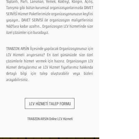
Toplantı, Parti, Lansman, Yemek, Kokteyl, Kongre, Açılış,
Tanışma gibi bütün kurumsal organizasyonlarınızda DAVET
SERVİSİ Hizmet Paketlerimizle organizasyonunuzun keyfini
yaşayın... DAVET SERVİSİ ile organizasyon maliyetlerinizi
%60'lara kadar azaltın... Organizasyon LCV hizmetinde size
özel çözümler için buradayız.
TRABZON ARSİN İlçesinde yapılacak Organizasyonunuz için
LCV Hizmeti arıyorsanız? En özel gününüzde size özel
çözümlerle hizmet vermek için hazırız. Organizasyon LCV
Hizmet detaylarımız ve LCV Hizmet fiyatlarımız hakkında
detaylı bilgi için talep oluşturabilir veya bizleri
arayabilirsiniz.
LCV HİZMETİ TALEP FORMU
TRABZON ARSİN Online LCV Hizmeti