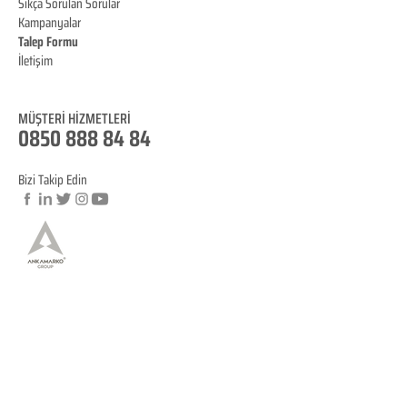
Sıkça Sorulan Sorular
Kampanyalar
Talep Formu
İletişim
Blog
MÜŞTERİ HİZMET
LERİ
0850 888 84 84
Bizi Takip Edin
© Copyright
YASAL BİLGİLENDİRME
KVKK Aydınlatma Metni
Mesafeli Satış Sözleşmesi
İptal ve İade Koşulları