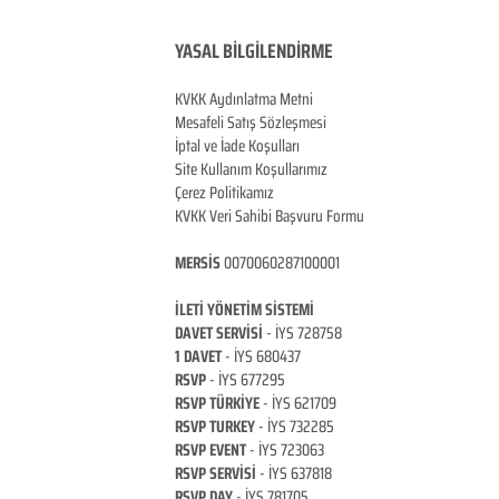
YASAL BİLGİLENDİRME
KVKK Aydınlatma Metni
Mesafeli Satış Sözleşmesi
İptal ve İade Koşulları
Site Kullanım Koşullarımız
Çerez Politikamız
KVKK Veri Sahibi Başvuru Formu
MERSİS
0070060287100001
İLETİ YÖNETİM Sİ
STEMİ
DAVET SERVİSİ
- İYS 728758
1 DAVET
- İYS 680437
RSVP
-
İYS 677295
RSVP TÜRKİYE
- İYS 621709
RSVP TURKEY
- İYS 732285
RSVP EVENT
- İYS 723063
RSVP SERVİSİ
- İYS 637818
RSVP DAY
- İYS 781705