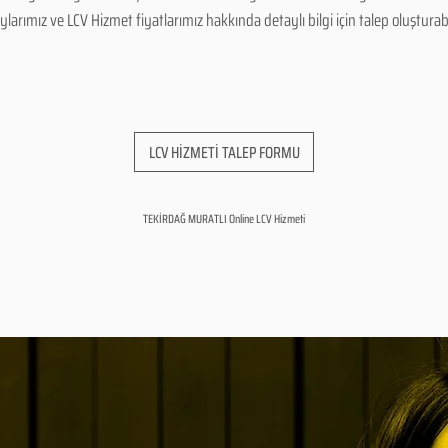
arımız ve LCV Hizmet fiyatlarımız hakkında detaylı bilgi için talep oluşturabili
LCV HİZMETİ TALEP FORMU
TEKİRDAĞ MURATLI Online LCV Hizmeti