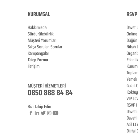
KURUMSAL
RSVP 
Hakkımızda
Davet 
Sürdürülebilirlik
Online
Müşteri Yorumları
Düğün 
Sıkça Sorulan Sorular
Nikah 
Kampanyalar
Organi
Talep Formu
Etkinli
İletişim
Kurums
Blog
Toplan
Yemek 
MÜŞTERİ HİZMET
LERİ
Gala L
0850 888 84 84
Koktey
VIP LC
RSVP H
Bizi Takip Edin
Davetl
Davetl
Acil LC
© Copyright
Dijital