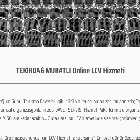
TEKİRDAĞ MURATLI Online LCV Hizmeti
Doğum Günü, Tanışma Davetleri gibi bütün bireysel organizasyonlarınızda; To
urumsal organizasyonlarınızda DAVET SERVİSİ Hizmet Paketlerimizle organi
zi %60'lara kadar azaltın... Organizasyon LCV hizmetinde size özel çözümler i
k Organizasyonunuz için LCV Hizmeti arıyorsanız? En özel gününüzde siz