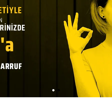
ETİYLE
N
RİNİZDE
'a
SARRUF