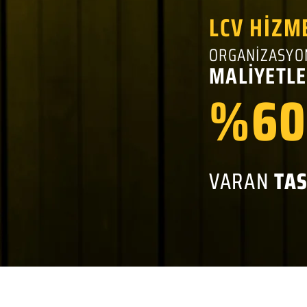
LCV HİZM
ORGANİZASYO
MALİYETLE
%60
VARAN
TA