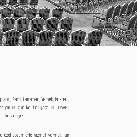
plantı, Parti, Lansman, Yemek, Kokteyl,
zasyonunuzun keyfini yaşayın... DAVET
çin buradayız.
e özel çözümlerle hizmet vermek için