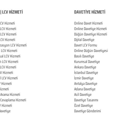
| LCV HİZMETİ
DAVETİYE HİZMETİ
LCV Hizmeti
Online Davet Hizmeti
 LCV Hizmeti
Online Davetiye Hizmeti
LCV Hizmeti
Düğün Davetiye Hizmeti
LCV Hizmeti
Dijital Davetiye
zasyon LCV Hizmeti
Davet LCV Formu
k LCV Hizmeti
Online Düğün Davetiyesi
al LCV Hizmeti
Basılı Davetiye
tı LCV Hizmeti
Kurumsal Davetiye
LCV Hizmeti
Ankara Davetiye
CV Hizmeti
İstanbul Davetiye
l LCV Hizmeti
İzmir Davetiye
V Hizmeti
Antalya Davetiye
izmeti
Adana Davetiye
i Arama Hizmeti
Acil Davetiye
i Cevaplama Hizmeti
Davetiye Tasarımı
V Hizmeti
Özel Davetiye
 Davetiye
Davetiye Gönderimi