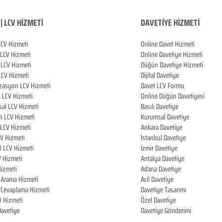
| LCV HİZMETİ
DAVETİYE HİZMETİ
LCV Hizmeti
Online Davet Hizmeti
 LCV Hizmeti
Online Davetiye Hizmeti
LCV Hizmeti
Düğün Davetiye Hizmeti
LCV Hizmeti
Dijital Davetiye
zasyon LCV Hizmeti
Davet LCV Formu
k LCV Hizmeti
Online Düğün Davetiyesi
al LCV Hizmeti
Basılı Davetiye
tı LCV Hizmeti
Kurumsal Davetiye
LCV Hizmeti
Ankara Davetiye
CV Hizmeti
İstanbul Davetiye
l LCV Hizmeti
İzmir Davetiye
V Hizmeti
Antalya Davetiye
izmeti
Adana Davetiye
i Arama Hizmeti
Acil Davetiye
i Cevaplama Hizmeti
Davetiye Tasarımı
V Hizmeti
Özel Davetiye
 Davetiye
Davetiye Gönderimi