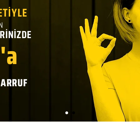
ETİYLE
N
RİNİZDE
'a
SARRUF