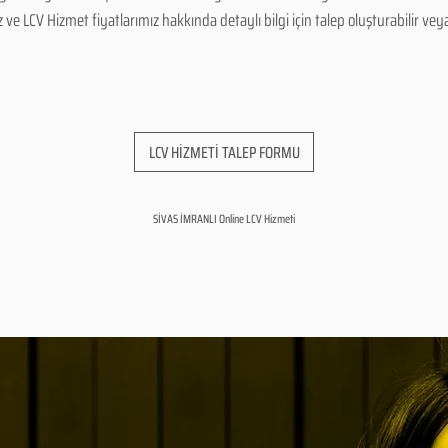
 LCV Hizmet fiyatlarımız hakkında detaylı bilgi için talep oluşturabilir veya b
LCV HİZMETİ TALEP FORMU
SİVAS İMRANLI Online LCV Hizmeti