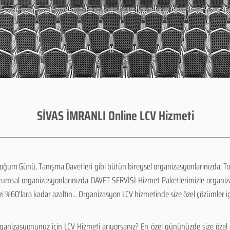
SİVAS İMRANLI Online LCV Hizmeti
Doğum Günü, Tanışma Davetleri gibi bütün bireysel organizasyonlarınızda; To
urumsal organizasyonlarınızda DAVET SERVİSİ Hizmet Paketlerimizle organi
zi %60'lara kadar azaltın... Organizasyon LCV hizmetinde size özel çözümler i
ganizasyonunuz için LCV Hizmeti arıyorsanız? En özel gününüzde size özel 