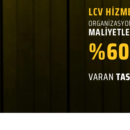
LCV HİZM
ORGANİZASYO
MALİYETLE
%60
VARAN
TA