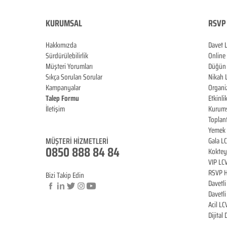
KURUMSAL
RSVP 
Hakkımızda
Davet 
Sürdürülebilirlik
Online
Müşteri Yorumları
Düğün 
Sıkça Sorulan Sorular
Nikah 
Kampanyalar
Organi
Talep Formu
Etkinli
İletişim
Kurums
Blog
Toplan
Yemek 
MÜŞTERİ HİZMET
LERİ
Gala L
0850 888 84 84
Koktey
VIP LC
RSVP H
Bizi Takip Edin
Davetl
Davetl
Acil LC
© Copyright
Dijital