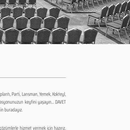
plantı, Parti, Lansman, Yemek, Kokteyl,
zasyonunuzun keyfini yaşayın... DAVET
çin buradayız.
çözümlerle hizmet vermek için hazırız.