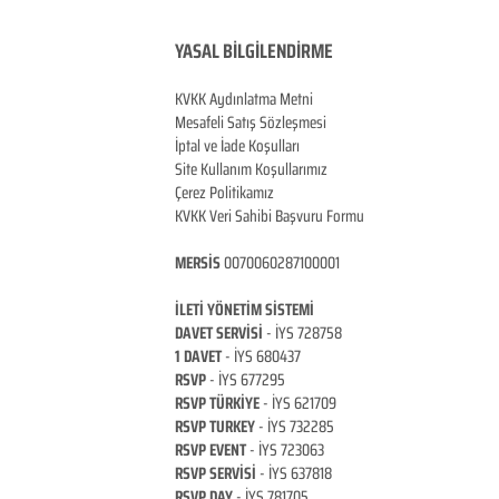
YASAL BİLGİLENDİRME
KVKK Aydınlatma Metni
Mesafeli Satış Sözleşmesi
İptal ve İade Koşulları
Site Kullanım Koşullarımız
Çerez Politikamız
KVKK Veri Sahibi Başvuru Formu
MERSİS
0070060287100001
İLETİ YÖNETİM Sİ
STEMİ
DAVET SERVİSİ
- İYS 728758
1 DAVET
- İYS 680437
RSVP
-
İYS 677295
RSVP TÜRKİYE
- İYS 621709
RSVP TURKEY
- İYS 732285
RSVP EVENT
- İYS 723063
RSVP SERVİSİ
- İYS 637818
RSVP DAY
- İYS 781705