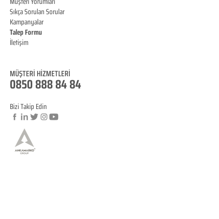
Müşteri Yorumları
Sıkça Sorulan Sorular
Kampanyalar
Talep Formu
İletişim
Blog
MÜŞTERİ HİZMET
LERİ
0850 888 84 84
Bizi Takip Edin
© Copyright
YASAL BİLGİLENDİRME
KVKK Aydınlatma Metni
Mesafeli Satış Sözleşmesi