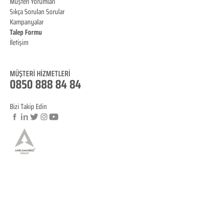
Müşteri Yorumları
Sıkça Sorulan Sorular
Kampanyalar
Talep Formu
İletişim
Blog
MÜŞTERİ HİZMET
LERİ
0850 888 84 84
Bizi Takip Edin
© Copyright
YASAL BİLGİLENDİRME
KVKK Aydınlatma Metni
Mesafeli Satış Sözleşmesi