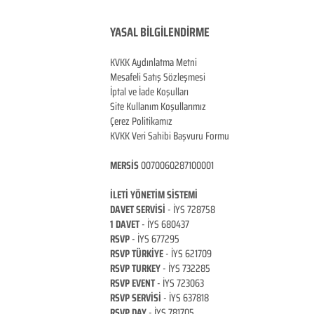
YASAL BİLGİLENDİRME
KVKK Aydınlatma Metni
Mesafeli Satış Sözleşmesi
İptal ve İade Koşulları
Site Kullanım Koşullarımız
Çerez Politikamız
KVKK Veri Sahibi Başvuru Formu
MERSİS
0070060287100001
İLETİ YÖNETİM Sİ
STEMİ
DAVET SERVİSİ
- İYS 728758
1 DAVET
- İYS 680437
RSVP
-
İYS 677295
RSVP TÜRKİYE
- İYS 621709
RSVP TURKEY
- İYS 732285
RSVP EVENT
- İYS 723063
RSVP SERVİSİ
- İYS 637818
RSVP DAY
- İYS 781705