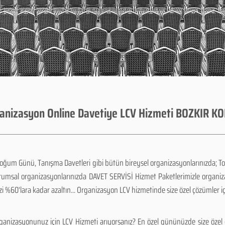
anizasyon Online Davetiye LCV Hizmeti BOZKIR K
Doğum Günü, Tanışma Davetleri gibi bütün bireysel organizasyonlarınızda; To
urumsal organizasyonlarınızda DAVET SERVİSİ Hizmet Paketlerimizle organi
zi %60'lara kadar azaltın... Organizasyon LCV hizmetinde size özel çözümler i
anizasyonunuz için LCV Hizmeti arıyorsanız? En özel gününüzde size özel ç