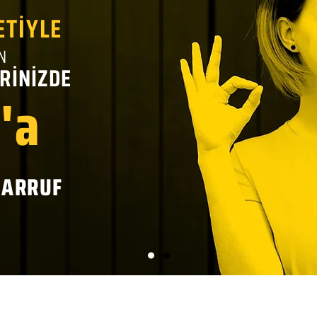
ETİYLE
N
RİNİZDE
'a
SARRUF