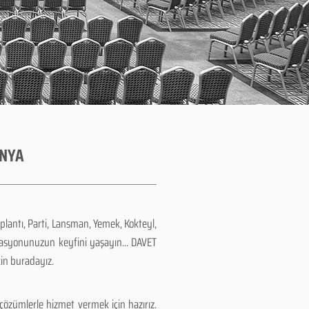
ONYA
plantı, Parti, Lansman, Yemek, Kokteyl,
zasyonunuzun keyfini yaşayın... DAVET
çin buradayız.
özümlerle hizmet vermek için hazırız.