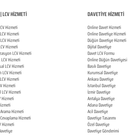
| LCV HİZMETİ
DAVETİYE HİZMETİ
LCV Hizmeti
Online Davet Hizmeti
 LCV Hizmeti
Online Davetiye Hizmeti
LCV Hizmeti
Düğün Davetiye Hizmeti
LCV Hizmeti
Dijital Davetiye
zasyon LCV Hizmeti
Davet LCV Formu
k LCV Hizmeti
Online Düğün Davetiyesi
al LCV Hizmeti
Basılı Davetiye
tı LCV Hizmeti
Kurumsal Davetiye
LCV Hizmeti
Ankara Davetiye
CV Hizmeti
İstanbul Davetiye
l LCV Hizmeti
İzmir Davetiye
V Hizmeti
Antalya Davetiye
izmeti
Adana Davetiye
i Arama Hizmeti
Acil Davetiye
i Cevaplama Hizmeti
Davetiye Tasarımı
V Hizmeti
Özel Davetiye
 Davetiye
Davetiye Gönderimi