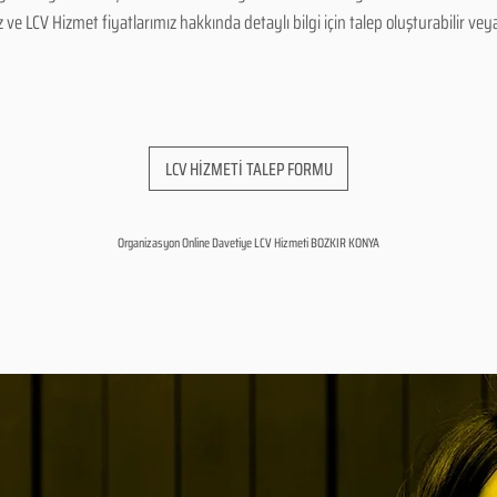
 LCV Hizmet fiyatlarımız hakkında detaylı bilgi için talep oluşturabilir veya b
LCV HİZMETİ TALEP FORMU
Organizasyon Online Davetiye LCV Hizmeti BOZKIR KONYA