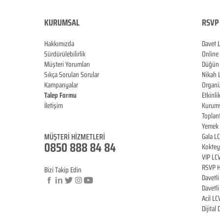
KURUMSAL
RSVP 
Hakkımızda
Davet 
Sürdürülebilirlik
Online
Müşteri Yorumları
Düğün 
Sıkça Sorulan Sorular
Nikah 
Kampanyalar
Organi
Talep Formu
Etkinli
İletişim
Kurums
Blog
Toplan
Yemek 
MÜŞTERİ HİZMET
LERİ
Gala L
0850 888 84 84
Koktey
VIP LC
RSVP H
Bizi Takip Edin
Davetl
Davetl
Acil LC
© Copyright
Dijital