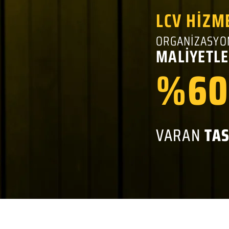
LCV HİZM
ORGANİZASYO
MALİYETLE
%60
VARAN
TA