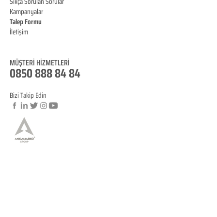
Sıkça Sorulan Sorular
Kampanyalar
Talep Formu
İletişim
Blog
MÜŞTERİ HİZMET
LERİ
0850 888 84 84
Bizi Takip Edin
© Copyright
YASAL BİLGİLENDİRME
KVKK Aydınlatma Metni
Mesafeli Satış Sözleşmesi
İptal ve İade Koşulları