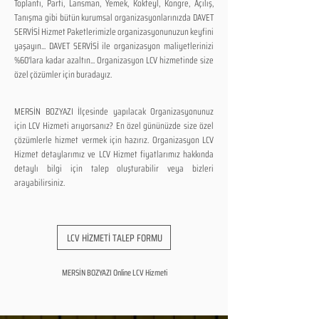
Toplantı, Parti, Lansman, Yemek, Kokteyl, Kongre, Açılış,
Tanışma gibi bütün kurumsal organizasyonlarınızda DAVET
SERVİSİ Hizmet Paketlerimizle organizasyonunuzun keyfini
yaşayın... DAVET SERVİSİ ile organizasyon maliyetlerinizi
%60'lara kadar azaltın... Organizasyon LCV hizmetinde size
özel çözümler için buradayız.
MERSİN BOZYAZI İlçesinde yapılacak Organizasyonunuz
için LCV Hizmeti arıyorsanız? En özel gününüzde size özel
çözümlerle hizmet vermek için hazırız. Organizasyon LCV
Hizmet detaylarımız ve LCV Hizmet fiyatlarımız hakkında
detaylı bilgi için talep oluşturabilir veya bizleri
arayabilirsiniz.
LCV HİZMETİ TALEP FORMU
MERSİN BOZYAZI Online LCV Hizmeti