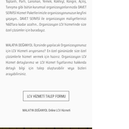
Toplantı, Parti, Lansman, Yemek, Kokteyl, Kongre, Açılış,
Tanışma gibi bütün kurumsal organizasyonlarınızda DAVET
SERVİSİ Hizmet Paketlerimizle organizasyonunuzun keyfini
yaşayın... DAVET SERVİSİ ile organizasyon maliyetlerinizi
%60'lara kadar azaltın... Organizasyon LCV hizmetinde size
özel çözümler için buradayız.
MALATYA DOĞANYOL İlçesinde yapılacak Organizasyonunuz
için LCV Hizmeti arıyorsanız? En özel gününüzde size özel
çözümlerle hizmet vermek için hazırız. Organizasyon LCV
Hizmet detaylarımız ve LCV Hizmet fiyatlarımız hakkında
detaylı bilgi için talep oluşturabilir veya bizleri
arayabilirsiniz.
LCV HİZMETİ TALEP FORMU
MALATYA DOĞANYOL Online LCV Hizmeti