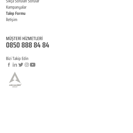
Sıkça Sorulan Sorular
Kampanyalar
Talep Formu
İletişim
Blog
MÜŞTERİ HİZMET
LERİ
0850 888 84 84
Bizi Takip Edin
© Copyright
YASAL BİLGİLENDİRME
KVKK Aydınlatma Metni
Mesafeli Satış Sözleşmesi
İptal ve İade Koşulları