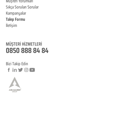
Müşteri Yorumları
Sıkça Sorulan Sorular
Kampanyalar
Talep Formu
İletişim
Blog
MÜŞTERİ HİZMET
LERİ
0850 888 84 84
Bizi Takip Edin
© Copyright
YASAL BİLGİLENDİRME
KVKK Aydınlatma Metni
Mesafeli Satış Sözleşmesi