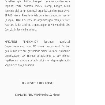
Davetleri gibi bütün bireysel organizasyonlarınızda;
Toplantı, Parti, Lansman, Yemek, Kokteyl, Kongre, Açılış,
Tanışma gibi bütün kurumsal organizasyonlarınızda DAVET
SERVİSİ Hizmet Paketlerimizle organizasyonunuzun keyfini
yaşayın... DAVET SERVİSİ ile organizasyon maliyetlerinizi
%60'lara kadar azaltın... Organizasyon LCV hizmetinde size
özel çözümler için buradayız.
KIRKLARELİ PEHLİVANKÖY İlçesinde yapılacak
Organizasyonunuz için LCV Hizmeti arıyorsanız? En özel
gününüzde size özel çözümlerle hizmet vermek için hazırız.
Organizasyon LCV Hizmet detaylarımız ve LCV Hizmet
fiyatlarımız hakkında detaylı bilgi için talep oluşturabilir
veya bizleri arayabilirsiniz.
LCV HİZMETİ TALEP FORMU
KIRKLARELİ PEHLİVANKÖY Online LCV Hizmeti