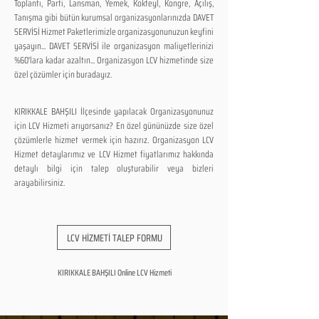
Toplantı, Parti, Lansman, Yemek, Kokteyl, Kongre, Açılış,
Tanışma gibi bütün kurumsal organizasyonlarınızda DAVET
SERVİSİ Hizmet Paketlerimizle organizasyonunuzun keyfini
yaşayın... DAVET SERVİSİ ile organizasyon maliyetlerinizi
%60'lara kadar azaltın... Organizasyon LCV hizmetinde size
özel çözümler için buradayız.
KIRIKKALE BAHŞILI İlçesinde yapılacak Organizasyonunuz
için LCV Hizmeti arıyorsanız? En özel gününüzde size özel
çözümlerle hizmet vermek için hazırız. Organizasyon LCV
Hizmet detaylarımız ve LCV Hizmet fiyatlarımız hakkında
detaylı bilgi için talep oluşturabilir veya bizleri
arayabilirsiniz.
LCV HİZMETİ TALEP FORMU
KIRIKKALE BAHŞILI Online LCV Hizmeti