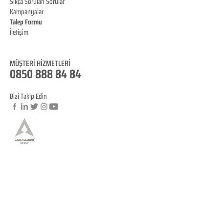
Sıkça Sorulan Sorular
Kampanyalar
Talep Formu
İletişim
Blog
MÜŞTERİ HİZMET
LERİ
0850 888 84 84
Bizi Takip Edin
© Copyright
YASAL BİLGİLENDİRME
KVKK Aydınlatma Metni
Mesafeli Satış Sözleşmesi
İptal ve İade Koşulları