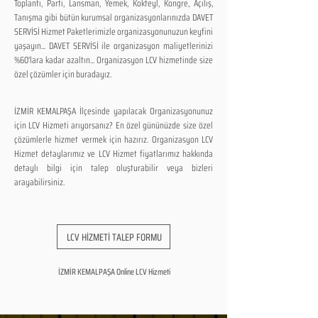
Toplantı, Parti, Lansman, Yemek, Kokteyl, Kongre, Açılış,
Tanışma gibi bütün kurumsal organizasyonlarınızda DAVET
SERVİSİ Hizmet Paketlerimizle organizasyonunuzun keyfini
yaşayın... DAVET SERVİSİ ile organizasyon maliyetlerinizi
%60'lara kadar azaltın... Organizasyon LCV hizmetinde size
özel çözümler için buradayız.
İZMİR KEMALPAŞA İlçesinde yapılacak Organizasyonunuz
için LCV Hizmeti arıyorsanız? En özel gününüzde size özel
çözümlerle hizmet vermek için hazırız. Organizasyon LCV
Hizmet detaylarımız ve LCV Hizmet fiyatlarımız hakkında
detaylı bilgi için talep oluşturabilir veya bizleri
arayabilirsiniz.
LCV HİZMETİ TALEP FORMU
İZMİR KEMALPAŞA Online LCV Hizmeti