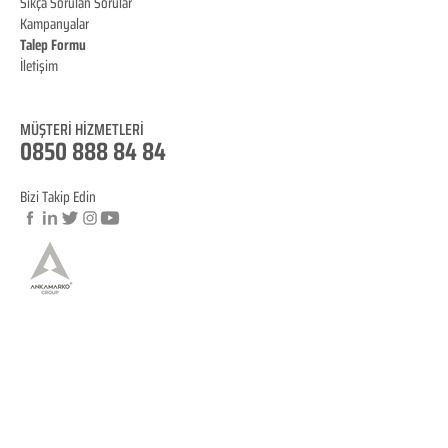
Sıkça Sorulan Sorular
Kampanyalar
Talep Formu
İletişim
Blog
MÜŞTERİ HİZMET
LERİ
0850 888 84 84
Bizi Takip Edin
© Copyright
YASAL BİLGİLENDİRME
KVKK Aydınlatma Metni
Mesafeli Satış Sözleşmesi
İptal ve İade Koşulları