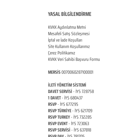
YASAL BİLGİLENDİRME
KVKK Aydınlatma Metni
Mesafeli Satış Sözleşmesi
İptal ve İade Koşulları
Site Kullanım Koşullarımız
Çerez Politikamız
KVKK Veri Sahibi Başvuru Formu
MERSİS
0070060287100001
İLETİ YÖNETİM Sİ
STEMİ
DAVET SERVİSİ
- İYS 728758
1 DAVET
- İYS 680437
RSVP
-
İYS 677295
RSVP TÜRKİYE
- İYS 621709
RSVP TURKEY
- İYS 732285
RSVP EVENT
- İYS 723063
RSVP SERVİSİ
- İYS 637818
RSVP DAY
- İYS 781705