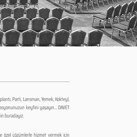
plantı, Parti, Lansman, Yemek, Kokteyl,
zasyonunuzun keyfini yaşayın... DAVET
çin buradayız.
e özel çözümlerle hizmet vermek için