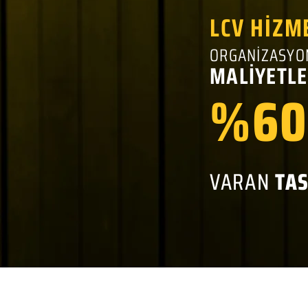
LCV HİZM
ORGANİZASYO
MALİYETLE
%60
VARAN
TA