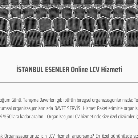
İSTANBUL ESENLER Online LCV Hizmeti
Doğum Günü, Tanışma Davetleri gibi bütün bireysel organizasyonlarınızda; To
urumsal organizasyonlarınızda DAVET SERVİSİ Hizmet Paketlerimizle organi
zi %60'lara kadar azaltın... Organizasyon LCV hizmetinde size özel çözümler i
k Organizasyonunuz için LCV Hizmeti arıyorsanız? En özel gününüzde siz