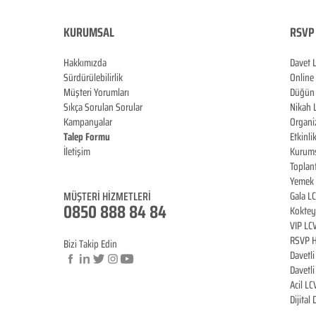
KURUMSAL
RSVP 
Hakkımızda
Davet 
Sürdürülebilirlik
Online
Müşteri Yorumları
Düğün 
Sıkça Sorulan Sorular
Nikah 
Kampanyalar
Organi
Talep Formu
Etkinli
İletişim
Kurums
Blog
Toplan
Yemek 
MÜŞTERİ HİZMET
LERİ
Gala L
0850 888 84 84
Koktey
VIP LC
RSVP H
Bizi Takip Edin
Davetl
Davetl
Acil LC
© Copyright
Dijital