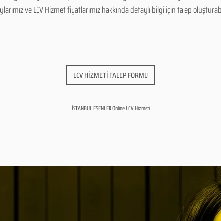
arımız ve LCV Hizmet fiyatlarımız hakkında detaylı bilgi için talep oluşturabili
LCV HİZMETİ TALEP FORMU
İSTANBUL ESENLER Online LCV Hizmeti