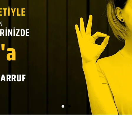
ETİYLE
N
RİNİZDE
'a
SARRUF