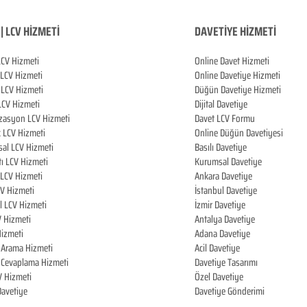
| LCV HİZMETİ
DAVETİYE HİZMETİ
LCV Hizmeti
Online Davet Hizmeti
 LCV Hizmeti
Online Davetiye Hizmeti
LCV Hizmeti
Düğün Davetiye Hizmeti
LCV Hizmeti
Dijital Davetiye
zasyon LCV Hizmeti
Davet LCV Formu
k LCV Hizmeti
Online Düğün Davetiyesi
al LCV Hizmeti
Basılı Davetiye
tı LCV Hizmeti
Kurumsal Davetiye
LCV Hizmeti
Ankara Davetiye
CV Hizmeti
İstanbul Davetiye
l LCV Hizmeti
İzmir Davetiye
V Hizmeti
Antalya Davetiye
izmeti
Adana Davetiye
i Arama Hizmeti
Acil Davetiye
i Cevaplama Hizmeti
Davetiye Tasarımı
V Hizmeti
Özel Davetiye
 Davetiye
Davetiye Gönderimi