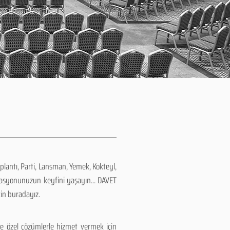
plantı, Parti, Lansman, Yemek, Kokteyl,
zasyonunuzun keyfini yaşayın... DAVET
çin buradayız.
e özel çözümlerle hizmet vermek için