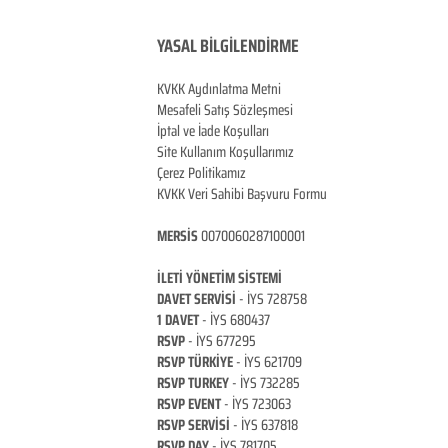
YASAL BİLGİLENDİRME
KVKK Aydınlatma Metni
Mesafeli Satış Sözleşmesi
İptal ve İade Koşulları
Site Kullanım Koşullarımız
Çerez Politikamız
KVKK Veri Sahibi Başvuru Formu
MERSİS
0070060287100001
İLETİ YÖNETİM Sİ
STEMİ
DAVET SERVİSİ
- İYS 728758
1 DAVET
- İYS 680437
RSVP
-
İYS 677295
RSVP TÜRKİYE
- İYS 621709
RSVP TURKEY
- İYS 732285
RSVP EVENT
- İYS 723063
RSVP SERVİSİ
- İYS 637818
RSVP DAY
- İYS 781705