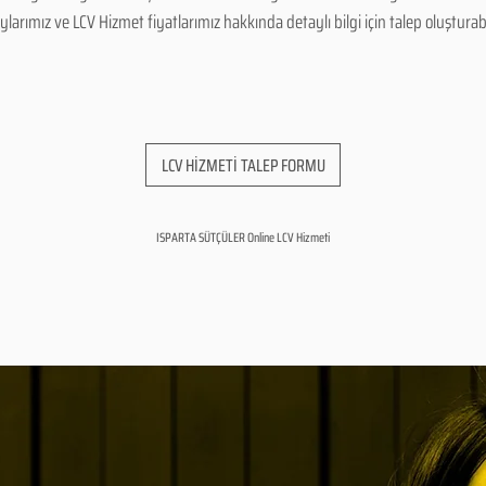
arımız ve LCV Hizmet fiyatlarımız hakkında detaylı bilgi için talep oluşturabili
LCV HİZMETİ TALEP FORMU
ISPARTA SÜTÇÜLER Online LCV Hizmeti