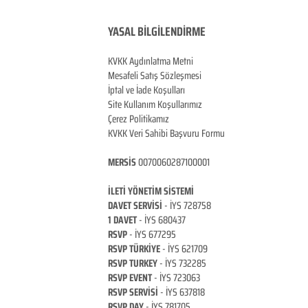
YASAL BİLGİLENDİRME
KVKK Aydınlatma Metni
Mesafeli Satış Sözleşmesi
İptal ve İade Koşulları
Site Kullanım Koşullarımız
Çerez Politikamız
KVKK Veri Sahibi Başvuru Formu
MERSİS
0070060287100001
İLETİ YÖNETİM Sİ
STEMİ
DAVET SERVİSİ
- İYS 728758
1 DAVET
- İYS 680437
RSVP
-
İYS 677295
RSVP TÜRKİYE
- İYS 621709
RSVP TURKEY
- İYS 732285
RSVP EVENT
- İYS 723063
RSVP SERVİSİ
- İYS 637818
RSVP DAY
- İYS 781705