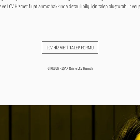
 LCV Hizmet fiyatlarımız hakkında detaylı bilgi için talep oluşturabilir veya b
LCV HİZMETİ TALEP FORMU
GİRESUN KEŞAP Online LCV Hizmeti