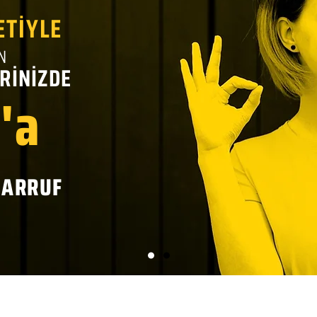
ETİYLE
N
RİNİZDE
'a
SARRUF