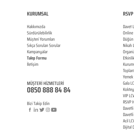
KURUMSAL
RSVP 
Hakkımızda
Davet 
Sürdürülebilirlik
Online
Müşteri Yorumları
Düğün 
Sıkça Sorulan Sorular
Nikah 
Kampanyalar
Organi
Talep Formu
Etkinli
İletişim
Kurums
Blog
Toplan
Yemek 
MÜŞTERİ HİZMET
LERİ
Gala L
0850 888 84 84
Koktey
VIP LC
RSVP H
Bizi Takip Edin
Davetl
Davetl
Acil LC
© Copyright
Dijital