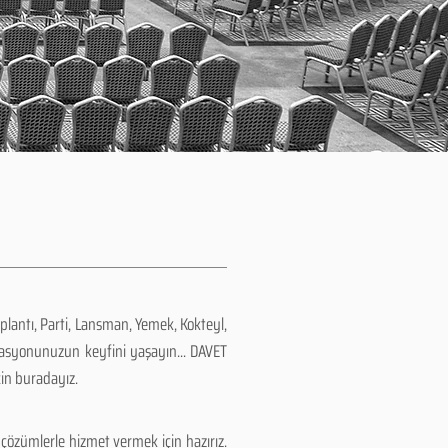
plantı, Parti, Lansman, Yemek, Kokteyl,
zasyonunuzun keyfini yaşayın... DAVET
çin buradayız.
çözümlerle hizmet vermek için hazırız.