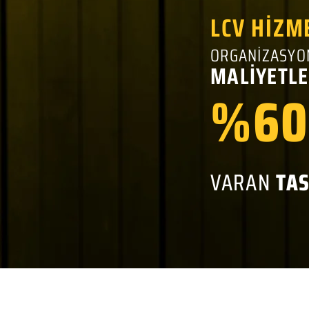
LCV HİZM
ORGANİZASYO
MALİYETLE
%60
VARAN
TA