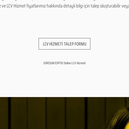
 LCV Hizmet fiyatlarımız hakkında detaylı bilgi için talep oluşturabilir veya b
LCV HİZMETİ TALEP FORMU
GİRESUN ESPİYE Online LCV Hizmeti