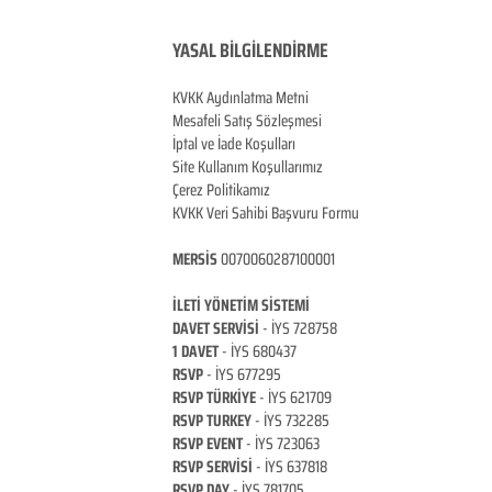
YASAL BİLGİLENDİRME
KVKK Aydınlatma Metni
Mesafeli Satış Sözleşmesi
İptal ve İade Koşulları
Site Kullanım Koşullarımız
Çerez Politikamız
KVKK Veri Sahibi Başvuru Formu
MERSİS
0070060287100001
İLETİ YÖNETİM Sİ
STEMİ
DAVET SERVİSİ
- İYS 728758
1 DAVET
- İYS 680437
RSVP
-
İYS 677295
RSVP TÜRKİYE
- İYS 621709
RSVP TURKEY
- İYS 732285
RSVP EVENT
- İYS 723063
RSVP SERVİSİ
- İYS 637818
RSVP DAY
- İYS 781705