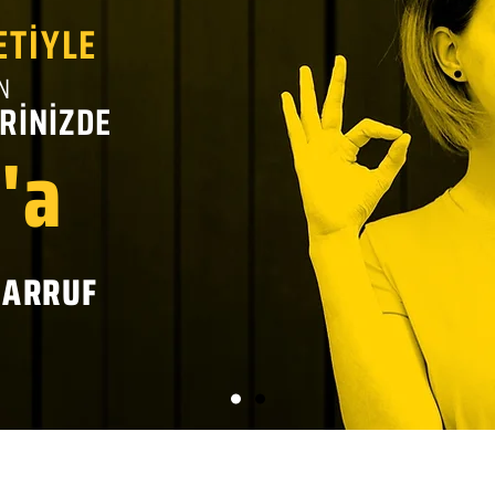
ETİYLE
N
RİNİZDE
'a
SARRUF