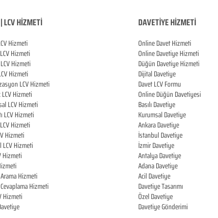
| LCV HİZMETİ
DAVETİYE HİZMETİ
LCV Hizmeti
Online Davet Hizmeti
 LCV Hizmeti
Online Davetiye Hizmeti
LCV Hizmeti
Düğün Davetiye Hizmeti
LCV Hizmeti
Dijital Davetiye
zasyon LCV Hizmeti
Davet LCV Formu
k LCV Hizmeti
Online Düğün Davetiyesi
al LCV Hizmeti
Basılı Davetiye
tı LCV Hizmeti
Kurumsal Davetiye
LCV Hizmeti
Ankara Davetiye
CV Hizmeti
İstanbul Davetiye
l LCV Hizmeti
İzmir Davetiye
V Hizmeti
Antalya Davetiye
izmeti
Adana Davetiye
i Arama Hizmeti
Acil Davetiye
i Cevaplama Hizmeti
Davetiye Tasarımı
V Hizmeti
Özel Davetiye
 Davetiye
Davetiye Gönderimi