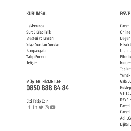
KURUMSAL
RSVP 
Hakkımızda
Davet 
Sürdürülebilirlik
Online
Müşteri Yorumları
Düğün 
Sıkça Sorulan Sorular
Nikah 
Kampanyalar
Organi
Talep Formu
Etkinli
İletişim
Kurums
Blog
Toplan
Yemek 
MÜŞTERİ HİZMET
LERİ
Gala L
0850 888 84 84
Koktey
VIP LC
RSVP H
Bizi Takip Edin
Davetl
Davetl
Acil LC
© Copyright
Dijital