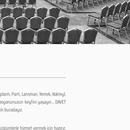
plantı, Parti, Lansman, Yemek, Kokteyl,
zasyonunuzun keyfini yaşayın... DAVET
çin buradayız.
çözümlerle hizmet vermek için hazırız.