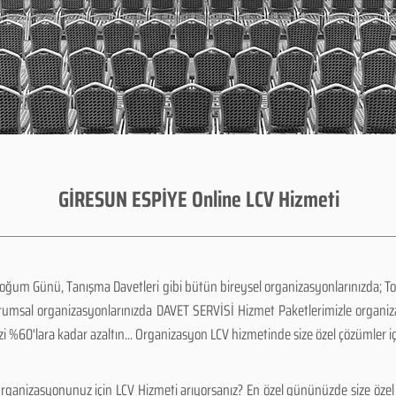
GİRESUN ESPİYE Online LCV Hizmeti
Doğum Günü, Tanışma Davetleri gibi bütün bireysel organizasyonlarınızda; To
urumsal organizasyonlarınızda DAVET SERVİSİ Hizmet Paketlerimizle organi
zi %60'lara kadar azaltın... Organizasyon LCV hizmetinde size özel çözümler i
ganizasyonunuz için LCV Hizmeti arıyorsanız? En özel gününüzde size özel 