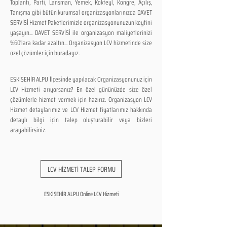
Toplantı, Parti, Lansman, Yemek, Kokteyl, Kongre, Açılış,
Tanışma gibi bütün kurumsal organizasyonlarınızda DAVET
SERVİSİ Hizmet Paketlerimizle organizasyonunuzun keyfini
yaşayın... DAVET SERVİSİ ile organizasyon maliyetlerinizi
%60'lara kadar azaltın... Organizasyon LCV hizmetinde size
özel çözümler için buradayız.
ESKİŞEHİR ALPU İlçesinde yapılacak Organizasyonunuz için
LCV Hizmeti arıyorsanız? En özel gününüzde size özel
çözümlerle hizmet vermek için hazırız. Organizasyon LCV
Hizmet detaylarımız ve LCV Hizmet fiyatlarımız hakkında
detaylı bilgi için talep oluşturabilir veya bizleri
arayabilirsiniz.
LCV HİZMETİ TALEP FORMU
ESKİŞEHİR ALPU Online LCV Hizmeti