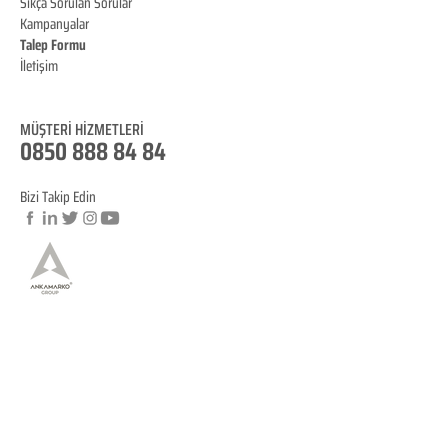
Sıkça Sorulan Sorular
Kampanyalar
Talep Formu
İletişim
Blog
MÜŞTERİ HİZMET
LERİ
0850 888 84 84
Bizi Takip Edin
© Copyright
YASAL BİLGİLENDİRME
KVKK Aydınlatma Metni
Mesafeli Satış Sözleşmesi
İptal ve İade Koşulları