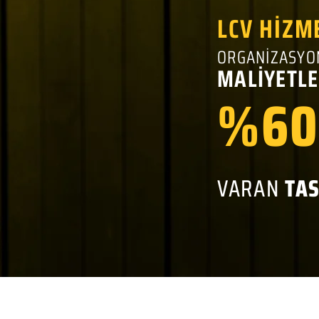
LCV HİZM
ORGANİZASYO
MALİYETLE
%60
VARAN
TA