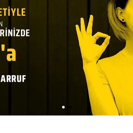
ETİYLE
N
RİNİZDE
'a
SARRUF