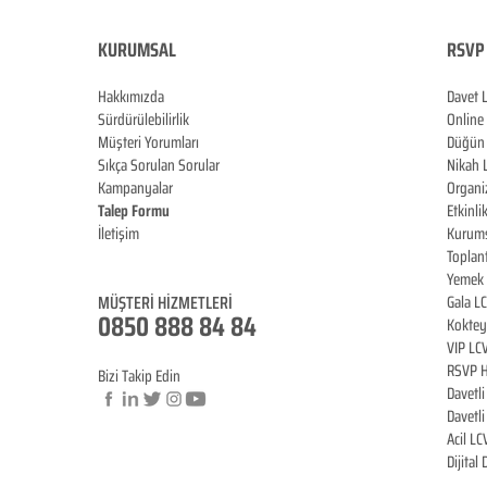
KURUMSAL
RSVP 
Hakkımızda
Davet 
Sürdürülebilirlik
Online
Müşteri Yorumları
Düğün 
Sıkça Sorulan Sorular
Nikah 
Kampanyalar
Organi
Talep Formu
Etkinli
İletişim
Kurums
Blog
Toplan
Yemek 
MÜŞTERİ HİZMET
LERİ
Gala L
0850 888 84 84
Koktey
VIP LC
RSVP H
Bizi Takip Edin
Davetl
Davetl
Acil LC
© Copyright
Dijital