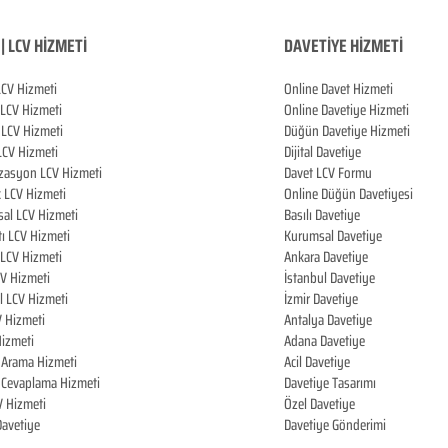
| LCV HİZMETİ
DAVETİYE HİZMETİ
LCV Hizmeti
Online Davet Hizmeti
 LCV Hizmeti
Online Davetiye Hizmeti
LCV Hizmeti
Düğün Davetiye Hizmeti
LCV Hizmeti
Dijital Davetiye
zasyon LCV Hizmeti
Davet LCV Formu
k LCV Hizmeti
Online Düğün Davetiyesi
al LCV Hizmeti
Basılı Davetiye
tı LCV Hizmeti
Kurumsal Davetiye
LCV Hizmeti
Ankara Davetiye
CV Hizmeti
İstanbul Davetiye
l LCV Hizmeti
İzmir Davetiye
V Hizmeti
Antalya Davetiye
izmeti
Adana Davetiye
i Arama Hizmeti
Acil Davetiye
i Cevaplama Hizmeti
Davetiye Tasarımı
V Hizmeti
Özel Davetiye
 Davetiye
Davetiye Gönderimi