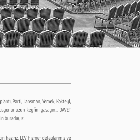
plantı, Parti, Lansman, Yemek, Kokteyl,
zasyonunuzun keyfini yaşayın... DAVET
çin buradayız.
in hazırız. LCV Hizmet detaylarımız ve