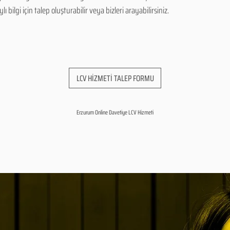
bilgi için talep oluşturabilir veya bizleri arayabilirsiniz.
LCV HİZMETİ TALEP FORMU
Erzurum Online Davetiye LCV Hizmeti