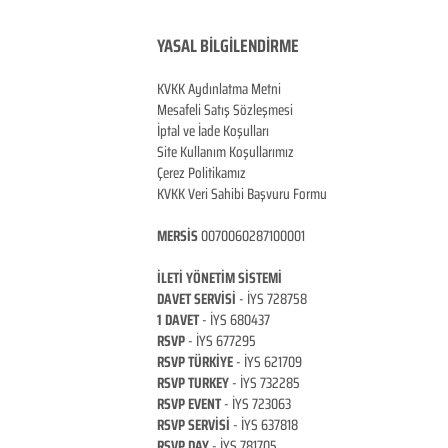
YASAL BİLGİLENDİRME
KVKK Aydınlatma Metni
Mesafeli Satış Sözleşmesi
İptal ve İade Koşulları
Site Kullanım Koşullarımız
Çerez Politikamız
KVKK Veri Sahibi Başvuru Formu
MERSİS
0070060287100001
İLETİ YÖNETİM Sİ
STEMİ
DAVET SERVİSİ
- İYS 728758
1 DAVET
- İYS 680437
RSVP
-
İYS 677295
RSVP TÜRKİYE
- İYS 621709
RSVP TURKEY
- İYS 732285
RSVP EVENT
- İYS 723063
RSVP SERVİSİ
- İYS 637818
RSVP DAY
- İYS 781705