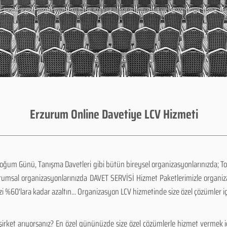
Erzurum Online Davetiye LCV Hizmeti
Doğum Günü, Tanışma Davetleri gibi bütün bireysel organizasyonlarınızda; To
urumsal organizasyonlarınızda DAVET SERVİSİ Hizmet Paketlerimizle organi
zi %60'lara kadar azaltın... Organizasyon LCV hizmetinde size özel çözümler i
şirket arıyorsanız? En özel gününüzde size özel çözümlerle hizmet vermek iç