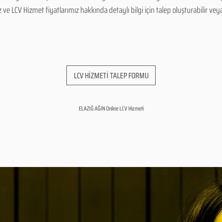
 LCV Hizmet fiyatlarımız hakkında detaylı bilgi için talep oluşturabilir veya b
LCV HİZMETİ TALEP FORMU
ELAZIĞ AĞIN Online LCV Hizmeti