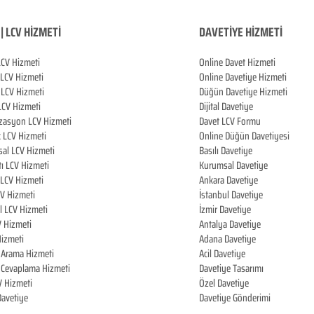
| LCV HİZMETİ
DAVETİYE HİZMETİ
LCV Hizmeti
Online Davet Hizmeti
 LCV Hizmeti
Online Davetiye Hizmeti
LCV Hizmeti
Düğün Davetiye Hizmeti
LCV Hizmeti
Dijital Davetiye
zasyon LCV Hizmeti
Davet LCV Formu
k LCV Hizmeti
Online Düğün Davetiyesi
al LCV Hizmeti
Basılı Davetiye
tı LCV Hizmeti
Kurumsal Davetiye
LCV Hizmeti
Ankara Davetiye
CV Hizmeti
İstanbul Davetiye
l LCV Hizmeti
İzmir Davetiye
V Hizmeti
Antalya Davetiye
izmeti
Adana Davetiye
i Arama Hizmeti
Acil Davetiye
i Cevaplama Hizmeti
Davetiye Tasarımı
V Hizmeti
Özel Davetiye
 Davetiye
Davetiye Gönderimi