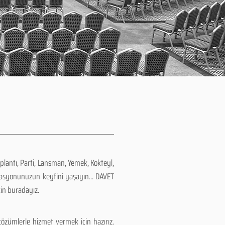
plantı, Parti, Lansman, Yemek, Kokteyl,
zasyonunuzun keyfini yaşayın... DAVET
çin buradayız.
özümlerle hizmet vermek için hazırız.