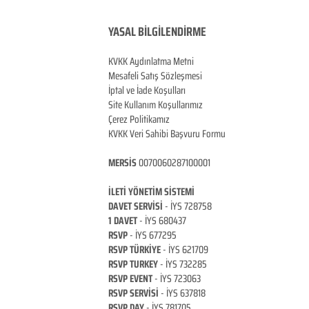
YASAL BİLGİLENDİRME
KVKK Aydınlatma Metni
Mesafeli Satış Sözleşmesi
İptal ve İade Koşulları
Site Kullanım Koşullarımız
Çerez Politikamız
KVKK Veri Sahibi Başvuru Formu
MERSİS
0070060287100001
İLETİ YÖNETİM Sİ
STEMİ
DAVET SERVİSİ
- İYS 728758
1 DAVET
- İYS 680437
RSVP
-
İYS 677295
RSVP TÜRKİYE
- İYS 621709
RSVP TURKEY
- İYS 732285
RSVP EVENT
- İYS 723063
RSVP SERVİSİ
- İYS 637818
RSVP DAY
- İYS 781705