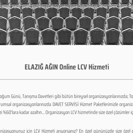
ELAZIĞ AĞIN Online LCV Hizmeti
Doğum Günü, Tanışma Davetleri gibi bütün bireysel organizasyonlarınızda; To
urumsal organizasyonlarınızda DAVET SERVİSİ Hizmet Paketlerimizle organi
zi %60'lara kadar azaltın... Organizasyon LCV hizmetinde size özel çözümler i
nizasyonunuz için LCV Hizmeti arıyorsanız? En özel gününüzde size özel ç