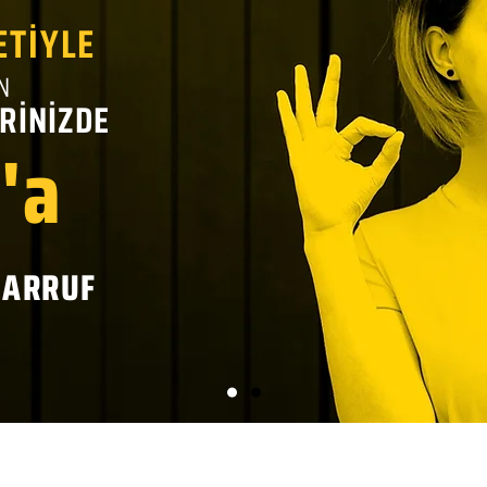
ETİYLE
N
RİNİZDE
'a
SARRUF