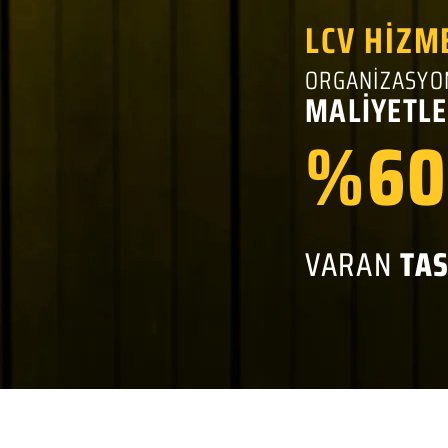
LCV HİZM
ORGANİZASYO
MALİYETLE
%60
VARAN
TA