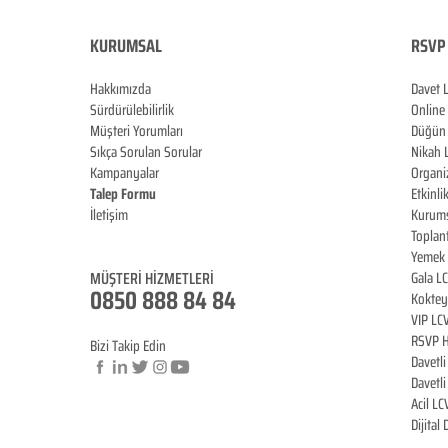
KURUMSAL
RSVP 
Hakkımızda
Davet 
Sürdürülebilirlik
Online
Müşteri Yorumları
Düğün 
Sıkça Sorulan Sorular
Nikah 
Kampanyalar
Organi
Talep Formu
Etkinli
İletişim
Kurums
Blog
Toplan
Yemek 
MÜŞTERİ HİZMET
LERİ
Gala L
0850 888 84 84
Koktey
VIP LC
RSVP H
Bizi Takip Edin
Davetl
Davetl
Acil LC
© Copyright
Dijital