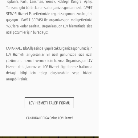
Toplantı, Parti, Lansman, Yemek, Kokteyl, Kongre, Açılış,
Tanışma gibi bütün kurumsal organizasyonlarınızda DAVET
SERVİSİ Hizmet Paketlerimizle organizasyonunuzun keyfini
yaşayın... DAVET SERVİSİ ile organizasyon maliyetlerinizi
%60'lara kadar azaltın... Organizasyon LCV hizmetinde size
özel çözümler için buradayız.
ÇANAKKALE BİGA İlçesinde yapılacak Organizasyonunuz için
LCV Hizmeti arıyorsanız? En özel gününüzde size özel
çözümlerle hizmet vermek için hazırız. Organizasyon LCV
Hizmet detaylarımız ve LCV Hizmet fiyatlarımız hakkında
detaylı bilgi için talep oluşturabilir veya bizleri
arayabilirsiniz.
LCV HİZMETİ TALEP FORMU
ÇANAKKALE BİGA Online LCV Hizmeti