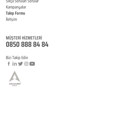
Sıkça Sorulan Sorular
Kampanyalar
Talep Formu
İletişim
Blog
MÜŞTERİ HİZMET
LERİ
0850 888 84 84
Bizi Takip Edin
© Copyright
YASAL BİLGİLENDİRME
KVKK Aydınlatma Metni
Mesafeli Satış Sözleşmesi
İptal ve İade Koşulları