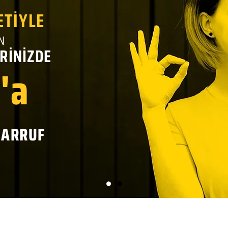
ETİYLE
N
RİNİZDE
'a
SARRUF