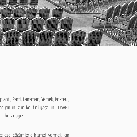
plantı, Parti, Lansman, Yemek, Kokteyl,
zasyonunuzun keyfini yaşayın... DAVET
çin buradayız.
e özel çözümlerle hizmet vermek için