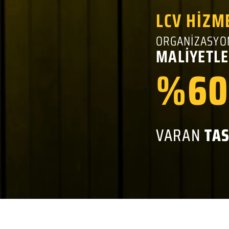
LCV HİZM
ORGANİZASYO
MALİYETLE
%60
VARAN
TA