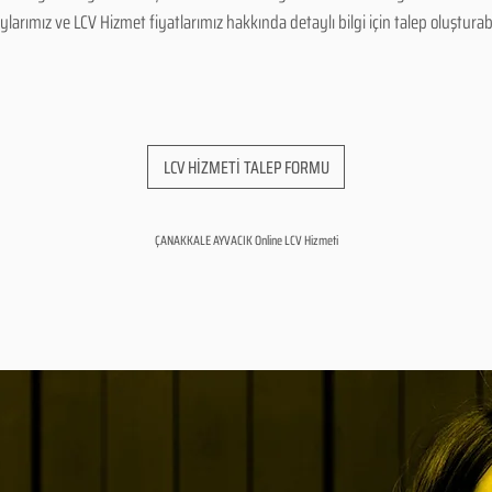
arımız ve LCV Hizmet fiyatlarımız hakkında detaylı bilgi için talep oluşturabili
LCV HİZMETİ TALEP FORMU
ÇANAKKALE AYVACIK Online LCV Hizmeti