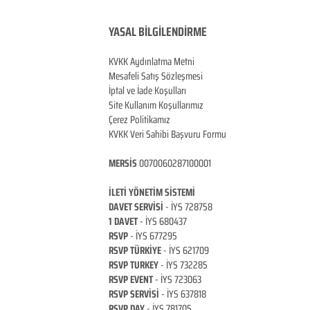
YASAL BİLGİLENDİRME
KVKK Aydınlatma Metni
Mesafeli Satış Sözleşmesi
İptal ve İade Koşulları
Site Kullanım Koşullarımız
Çerez Politikamız
KVKK Veri Sahibi Başvuru Formu
MERSİS
0070060287100001
İLETİ YÖNETİM Sİ
STEMİ
DAVET SERVİSİ
- İYS 728758
1 DAVET
- İYS 680437
RSVP
-
İYS 677295
RSVP TÜRKİYE
- İYS 621709
RSVP TURKEY
- İYS 732285
RSVP EVENT
- İYS 723063
RSVP SERVİSİ
- İYS 637818
RSVP DAY
- İYS 781705