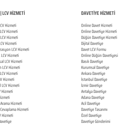
| LCV HİZMETİ
DAVETİYE HİZMETİ
LCV Hizmeti
Online Davet Hizmeti
 LCV Hizmeti
Online Davetiye Hizmeti
LCV Hizmeti
Düğün Davetiye Hizmeti
LCV Hizmeti
Dijital Davetiye
zasyon LCV Hizmeti
Davet LCV Formu
k LCV Hizmeti
Online Düğün Davetiyesi
al LCV Hizmeti
Basılı Davetiye
tı LCV Hizmeti
Kurumsal Davetiye
LCV Hizmeti
Ankara Davetiye
CV Hizmeti
İstanbul Davetiye
l LCV Hizmeti
İzmir Davetiye
V Hizmeti
Antalya Davetiye
izmeti
Adana Davetiye
i Arama Hizmeti
Acil Davetiye
i Cevaplama Hizmeti
Davetiye Tasarımı
V Hizmeti
Özel Davetiye
 Davetiye
Davetiye Gönderimi