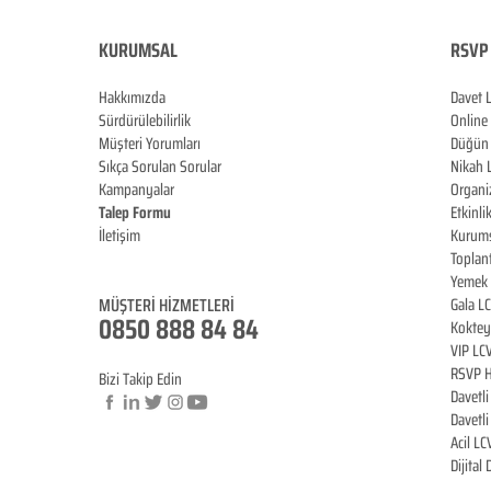
KURUMSAL
RSVP 
Hakkımızda
Davet 
Sürdürülebilirlik
Online
Müşteri Yorumları
Düğün 
Sıkça Sorulan Sorular
Nikah 
Kampanyalar
Organi
Talep Formu
Etkinli
İletişim
Kurums
Blog
Toplan
Yemek 
MÜŞTERİ HİZMET
LERİ
Gala L
0850 888 84 84
Koktey
VIP LC
RSVP H
Bizi Takip Edin
Davetl
Davetl
Acil LC
© Copyright
Dijital