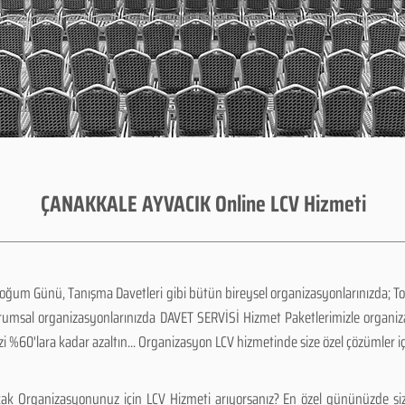
ÇANAKKALE AYVACIK Online LCV Hizmeti
Doğum Günü, Tanışma Davetleri gibi bütün bireysel organizasyonlarınızda; To
urumsal organizasyonlarınızda DAVET SERVİSİ Hizmet Paketlerimizle organi
zi %60'lara kadar azaltın... Organizasyon LCV hizmetinde size özel çözümler i
ak Organizasyonunuz için LCV Hizmeti arıyorsanız? En özel gününüzde siz