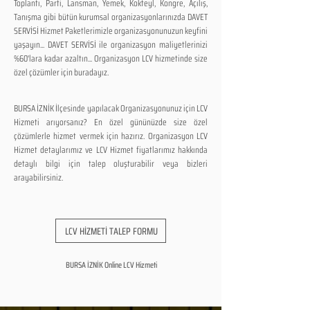
Toplantı, Parti, Lansman, Yemek, Kokteyl, Kongre, Açılış,
Tanışma gibi bütün kurumsal organizasyonlarınızda DAVET
SERVİSİ Hizmet Paketlerimizle organizasyonunuzun keyfini
yaşayın... DAVET SERVİSİ ile organizasyon maliyetlerinizi
%60'lara kadar azaltın... Organizasyon LCV hizmetinde size
özel çözümler için buradayız.
BURSA İZNİK İlçesinde yapılacak Organizasyonunuz için LCV
Hizmeti arıyorsanız? En özel gününüzde size özel
çözümlerle hizmet vermek için hazırız. Organizasyon LCV
Hizmet detaylarımız ve LCV Hizmet fiyatlarımız hakkında
detaylı bilgi için talep oluşturabilir veya bizleri
arayabilirsiniz.
LCV HİZMETİ TALEP FORMU
BURSA İZNİK Online LCV Hizmeti