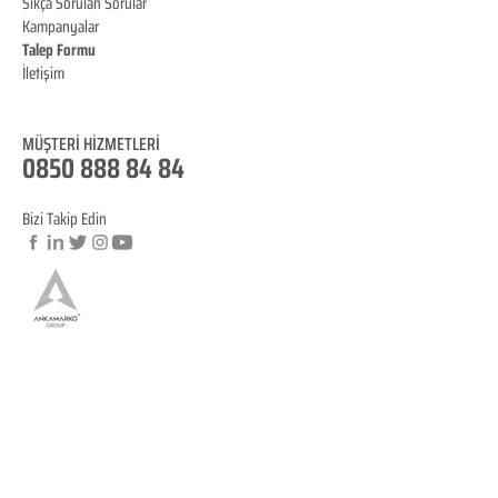
Sıkça Sorulan Sorular
Kampanyalar
Talep Formu
İletişim
Blog
MÜŞTERİ HİZMET
LERİ
0850 888 84 84
Bizi Takip Edin
© Copyright
YASAL BİLGİLENDİRME
KVKK Aydınlatma Metni
Mesafeli Satış Sözleşmesi
İptal ve İade Koşulları