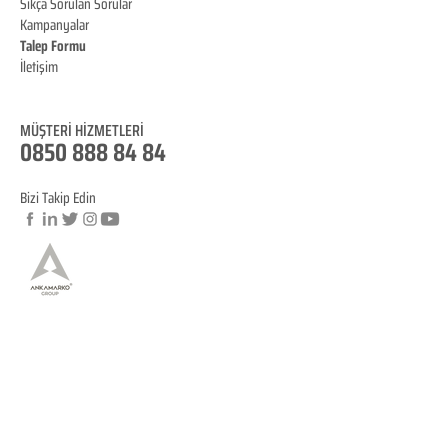
Sıkça Sorulan Sorular
Kampanyalar
Talep Formu
İletişim
Blog
MÜŞTERİ HİZMET
LERİ
0850 888 84 84
Bizi Takip Edin
© Copyright
YASAL BİLGİLENDİRME
KVKK Aydınlatma Metni
Mesafeli Satış Sözleşmesi
İptal ve İade Koşulları