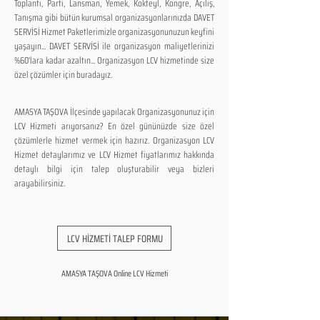
Toplantı, Parti, Lansman, Yemek, Kokteyl, Kongre, Açılış,
Tanışma gibi bütün kurumsal organizasyonlarınızda DAVET
SERVİSİ Hizmet Paketlerimizle organizasyonunuzun keyfini
yaşayın... DAVET SERVİSİ ile organizasyon maliyetlerinizi
%60'lara kadar azaltın... Organizasyon LCV hizmetinde size
özel çözümler için buradayız.
AMASYA TAŞOVA İlçesinde yapılacak Organizasyonunuz için
LCV Hizmeti arıyorsanız? En özel gününüzde size özel
çözümlerle hizmet vermek için hazırız. Organizasyon LCV
Hizmet detaylarımız ve LCV Hizmet fiyatlarımız hakkında
detaylı bilgi için talep oluşturabilir veya bizleri
arayabilirsiniz.
LCV HİZMETİ TALEP FORMU
AMASYA TAŞOVA Online LCV Hizmeti