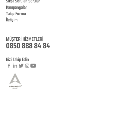
Sıkça Sorulan Sorular
Kampanyalar
Talep Formu
İletişim
Blog
MÜŞTERİ HİZMET
LERİ
0850 888 84 84
Bizi Takip Edin
© Copyright
YASAL BİLGİLENDİRME
KVKK Aydınlatma Metni
Mesafeli Satış Sözleşmesi
İptal ve İade Koşulları