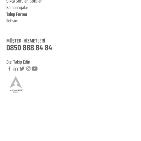
Sıkça Sorulan Sorular
Kampanyalar
Talep Formu
İletişim
Blog
MÜŞTERİ HİZMET
LERİ
0850 888 84 84
Bizi Takip Edin
© Copyright
YASAL BİLGİLENDİRME
KVKK Aydınlatma Metni
Mesafeli Satış Sözleşmesi
İptal ve İade Koşulları