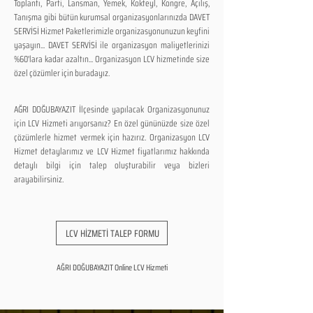
Toplantı, Parti, Lansman, Yemek, Kokteyl, Kongre, Açılış,
Tanışma gibi bütün kurumsal organizasyonlarınızda DAVET
SERVİSİ Hizmet Paketlerimizle organizasyonunuzun keyfini
yaşayın... DAVET SERVİSİ ile organizasyon maliyetlerinizi
%60'lara kadar azaltın... Organizasyon LCV hizmetinde size
özel çözümler için buradayız.
AĞRI DOĞUBAYAZIT İlçesinde yapılacak Organizasyonunuz
için LCV Hizmeti arıyorsanız? En özel gününüzde size özel
çözümlerle hizmet vermek için hazırız. Organizasyon LCV
Hizmet detaylarımız ve LCV Hizmet fiyatlarımız hakkında
detaylı bilgi için talep oluşturabilir veya bizleri
arayabilirsiniz.
LCV HİZMETİ TALEP FORMU
AĞRI DOĞUBAYAZIT Online LCV Hizmeti