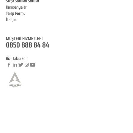
Sıkça Sorulan Sorular
Kampanyalar
Talep Formu
İletişim
Blog
MÜŞTERİ HİZMET
LERİ
0850 888 84 84
Bizi Takip Edin
© Copyright
YASAL BİLGİLENDİRME
KVKK Aydınlatma Metni
Mesafeli Satış Sözleşmesi
İptal ve İade Koşulları