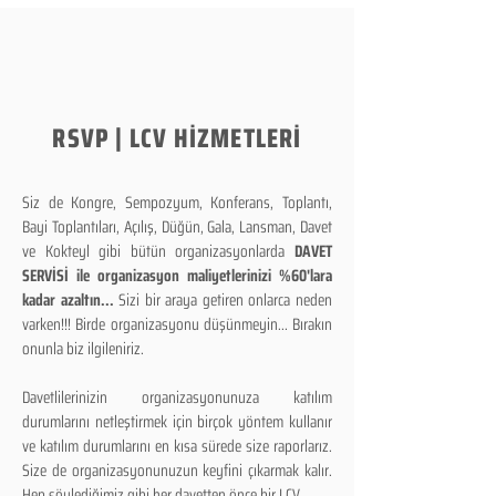
RSVP | LCV HİZMETLERİ
Siz de Kongre, Sempozyum, Konferans, Toplantı,
Bayi Toplantıları, Açılış, Düğün, Gala, Lansman, Davet
ve Kokteyl gibi bütün organizasyonlarda
DAVET
SERVİSİ ile organizasyon maliyetlerinizi %60'lara
kadar azaltın...
Sizi bir araya getiren onlarca neden
varken!!! Birde organizasyonu düşünmeyin... Bırakın
onunla biz ilgileniriz.
Davetlilerinizin organizasyonunuza katılım
durumlarını netleştirmek için birçok yöntem kullanır
ve katılım durumlarını en kısa sürede size raporlarız.
Size de organizasyonunuzun keyfini çıkarmak kalır.
Hep söylediğimiz gibi her davetten önce bir LCV...