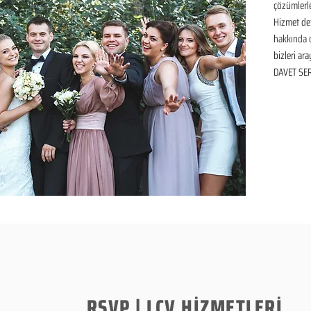
çözümlerle
Hizmet det
hakkında de
bizleri ara
DAVET SER
RSVP | LCV HİZMETLERİ