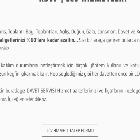
, Toplantı, Bayi Toplantıları, Açılış, Düğün, Gala, Lansman, Davet ve 
iyetlerinizi %60'lara kadar azaltın...
Sizi bir araya getiren onlarca
niriz.
 katılım durumlarını netleştirmek için birçok yöntem kullanır ve katı
n keyfini çıkarmak kalır. Hep söylediğimiz gibi her davetten önce bir LCV.
 buradayız DAVET SERVİSİ Hizmet paketlerimizi ve fiyatlarını inceleyebi
niz. İyi eğlenceler dileriz.
LCV HİZMETİ TALEP FORMU