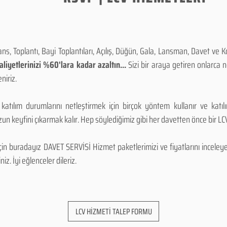
, Toplantı, Bayi Toplantıları, Açılış, Düğün, Gala, Lansman, Davet ve 
iyetlerinizi %60'lara kadar azaltın...
Sizi bir araya getiren onlarca
niriz.
 katılım durumlarını netleştirmek için birçok yöntem kullanır ve katı
n keyfini çıkarmak kalır. Hep söylediğimiz gibi her davetten önce bir LCV.
 buradayız DAVET SERVİSİ Hizmet paketlerimizi ve fiyatlarını inceleyebi
niz. İyi eğlenceler dileriz.
LCV HİZMETİ TALEP FORMU