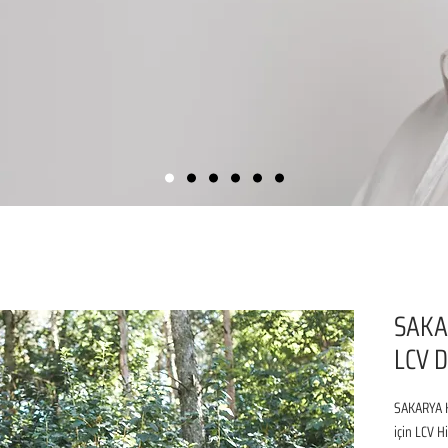
SAKA
LCV D
SAKARYA K
için LCV H