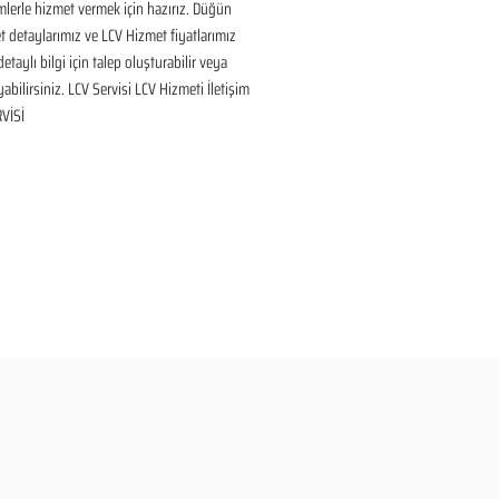
lerle hizmet vermek için hazırız. Düğün 
 detaylarımız ve LCV Hizmet fiyatlarımız 
taylı bilgi için talep oluşturabilir veya 
yabilirsiniz. LCV Servisi LCV Hizmeti İletişim 
VİSİ