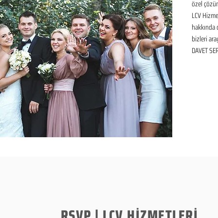
özel çözüm
LCV Hizmet
hakkında de
bizleri ara
DAVET SER
RSVP | LCV HİZMETLERİ