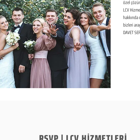
özel çözüm
LCV Hizmet
hakkında de
bizleri ara
DAVET SER
RSVP | LCV HİZMETLERİ