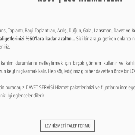
, Toplantı, Bayi Toplantıları, Açılış, Düğün, Gala, Lansman, Davet ve 
iyetlerinizi %60'lara kadar azaltın...
Sizi bir araya getiren onlarca
niriz.
 katılım durumlarını netleştirmek için birçok yöntem kullanır ve katı
n keyfini çıkarmak kalır. Hep söylediğimiz gibi her davetten önce bir LCV.
 buradayız DAVET SERVİSİ Hizmet paketlerimizi ve fiyatlarını inceleyebi
niz. İyi eğlenceler dileriz.
LCV HİZMETİ TALEP FORMU