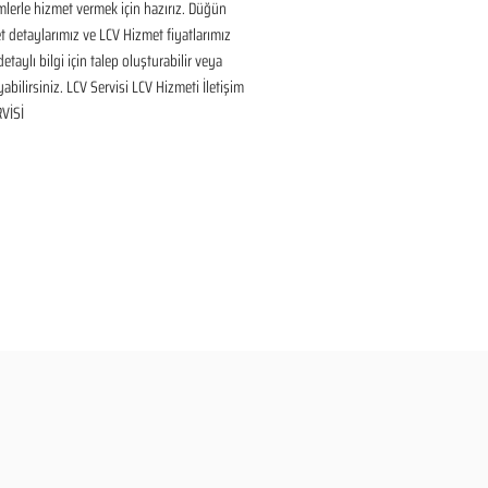
lerle hizmet vermek için hazırız. Düğün 
 detaylarımız ve LCV Hizmet fiyatlarımız 
taylı bilgi için talep oluşturabilir veya 
yabilirsiniz. LCV Servisi LCV Hizmeti İletişim 
VİSİ