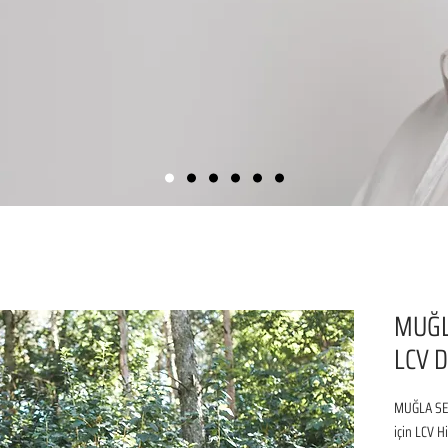
MUĞL
LCV D
MUĞLA SEY
için LCV H