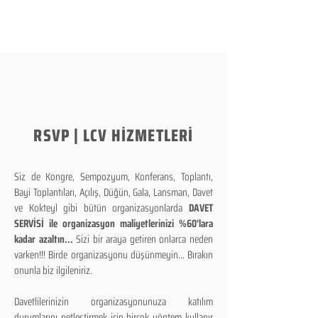
RSVP | LCV HİZMETLERİ
Siz de Kongre, Sempozyum, Konferans, Toplantı,
Bayi Toplantıları, Açılış, Düğün, Gala, Lansman, Davet
ve Kokteyl gibi bütün organizasyonlarda
DAVET
SERVİSİ ile organizasyon maliyetlerinizi %60'lara
kadar azaltın...
Sizi bir araya getiren onlarca neden
varken!!! Birde organizasyonu düşünmeyin... Bırakın
onunla biz ilgileniriz.
Davetlilerinizin organizasyonunuza katılım
durumlarını netleştirmek için birçok yöntem kullanır