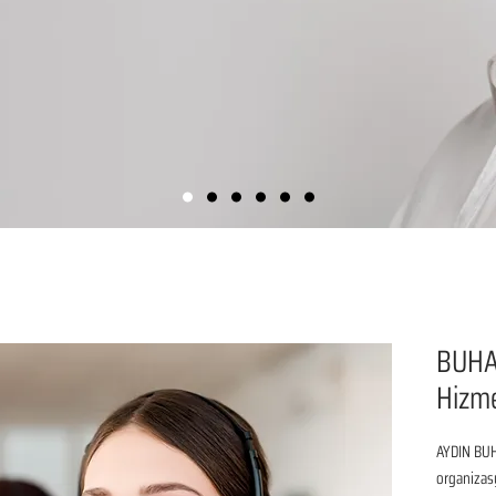
BUHA
Hizme
AYDIN BUH
organizasy