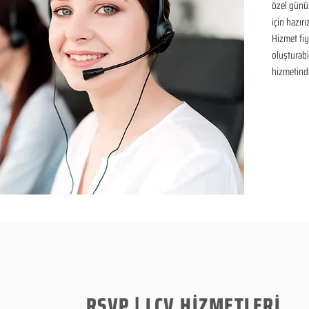
özel günü
için hazır
Hizmet fiya
oluşturabil
hizmetinde
RSVP | LCV HİZMETLERİ