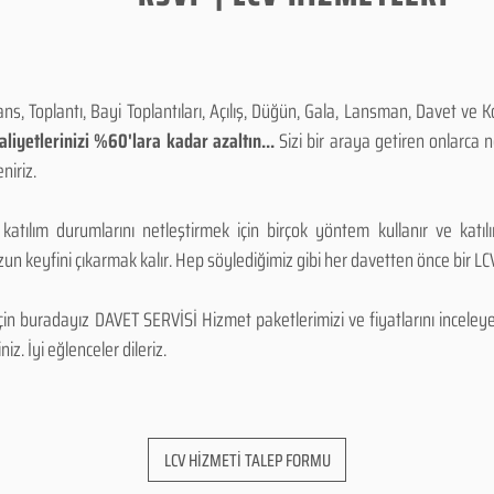
, Toplantı, Bayi Toplantıları, Açılış, Düğün, Gala, Lansman, Davet ve 
iyetlerinizi %60'lara kadar azaltın...
Sizi bir araya getiren onlarca
niriz.
 katılım durumlarını netleştirmek için birçok yöntem kullanır ve katı
n keyfini çıkarmak kalır. Hep söylediğimiz gibi her davetten önce bir LCV.
 buradayız DAVET SERVİSİ Hizmet paketlerimizi ve fiyatlarını inceleyebi
niz. İyi eğlenceler dileriz.
LCV HİZMETİ TALEP FORMU