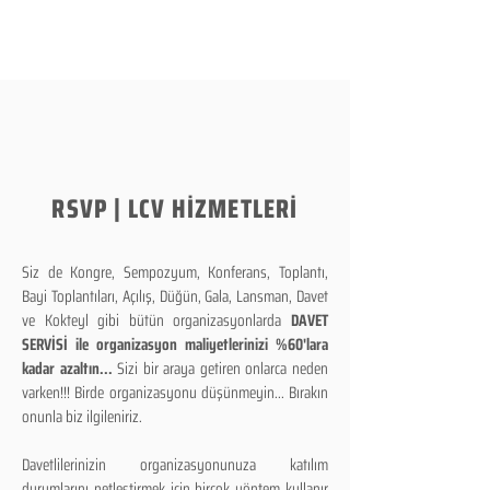
RSVP | LCV HİZMETLERİ
Siz de Kongre, Sempozyum, Konferans, Toplantı,
Bayi Toplantıları, Açılış, Düğün, Gala, Lansman, Davet
ve Kokteyl gibi bütün organizasyonlarda
DAVET
SERVİSİ ile organizasyon maliyetlerinizi %60'lara
kadar azaltın...
Sizi bir araya getiren onlarca neden
varken!!! Birde organizasyonu düşünmeyin... Bırakın
onunla biz ilgileniriz.
Davetlilerinizin organizasyonunuza katılım
durumlarını netleştirmek için birçok yöntem kullanır