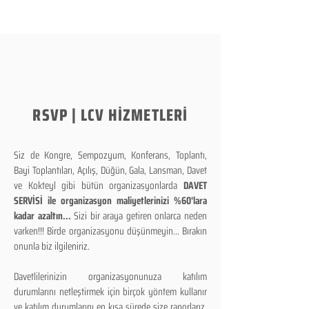
RSVP | LCV HİZMETLERİ
Siz de Kongre, Sempozyum, Konferans, Toplantı,
Bayi Toplantıları, Açılış, Düğün, Gala, Lansman, Davet
ve Kokteyl gibi bütün organizasyonlarda
DAVET
SERVİSİ ile organizasyon maliyetlerinizi %60'lara
kadar azaltın...
Sizi bir araya getiren onlarca neden
varken!!! Birde organizasyonu düşünmeyin... Bırakın
onunla biz ilgileniriz.
Davetlilerinizin organizasyonunuza katılım
durumlarını netleştirmek için birçok yöntem kullanır
ve katılım durumlarını en kısa sürede size raporlarız.