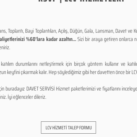
, Toplantı, Bayi Toplantıları, Açılış, Düğün, Gala, Lansman, Davet ve 
iyetlerinizi %60'lara kadar azaltın...
Sizi bir araya getiren onlarca
niriz.
 katılım durumlarını netleştirmek için birçok yöntem kullanır ve katı
n keyfini çıkarmak kalır. Hep söylediğimiz gibi her davetten önce bir LCV.
 buradayız DAVET SERVİSİ Hizmet paketlerimizi ve fiyatlarını inceleyebi
niz. İyi eğlenceler dileriz.
LCV HİZMETİ TALEP FORMU