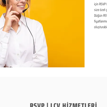
için RSVP 
size özel 
Düğün RSV
fiyatlarımı
oluşturabil
RSVP | LCV HİZMETLERİ