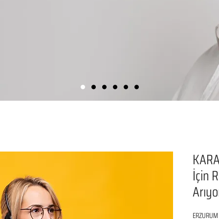
KARA
İçin 
Arıy
ERZURUM K