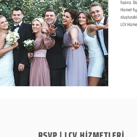
hazırız. D
Hizmet fiya
oluşturabil
LCV Hizmet
RSVP | LCV HİZMETLERİ