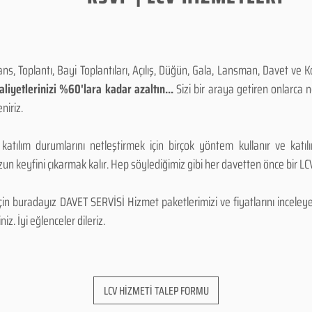
, Toplantı, Bayi Toplantıları, Açılış, Düğün, Gala, Lansman, Davet ve 
iyetlerinizi %60'lara kadar azaltın...
Sizi bir araya getiren onlarca
niriz.
 katılım durumlarını netleştirmek için birçok yöntem kullanır ve katı
n keyfini çıkarmak kalır. Hep söylediğimiz gibi her davetten önce bir LCV.
 buradayız DAVET SERVİSİ Hizmet paketlerimizi ve fiyatlarını inceleyebi
niz. İyi eğlenceler dileriz.
LCV HİZMETİ TALEP FORMU