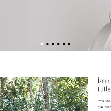
İzmir
Lütfe
İzmir İlin
gününüzde