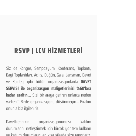
RSVP | LCV HİZMETLERİ
Siz de Kongre, Sempozyum, Konferans, Toplantı,
Bayi Toplantıları, Açılış, Düğün, Gala, Lansman, Davet
ve Kokteyl gibi bütün organizasyonlarda
DAVET
SERVİSİ ile organizasyon maliyetlerinizi %60'lara
kadar azaltın...
Sizi bir araya getiren onlarca neden
varken!!! Birde organizasyonu düşünmeyin... Bırakın
onunla biz ilgileniriz.
Davetlilerinizin organizasyonunuza katılım
durumlarını netleştirmek için birçok yöntem kullanır
ve katılım durumlarını en kısa sürede size raporlarız.