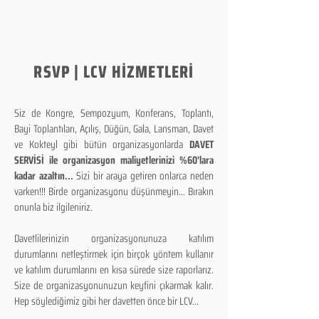
RSVP | LCV HİZMETLERİ
Siz de Kongre, Sempozyum, Konferans, Toplantı,
Bayi Toplantıları, Açılış, Düğün, Gala, Lansman, Davet
ve Kokteyl gibi bütün organizasyonlarda
DAVET
SERVİSİ ile organizasyon maliyetlerinizi %60'lara
kadar azaltın...
Sizi bir araya getiren onlarca neden
varken!!! Birde organizasyonu düşünmeyin... Bırakın
onunla biz ilgileniriz.
Davetlilerinizin organizasyonunuza katılım
durumlarını netleştirmek için birçok yöntem kullanır
ve katılım durumlarını en kısa sürede size raporlarız.
Size de organizasyonunuzun keyfini çıkarmak kalır.
Hep söylediğimiz gibi her davetten önce bir LCV...