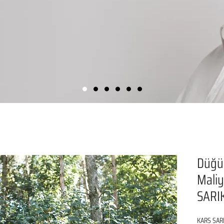
Düğü
Maliye
SARI
KARS SARI