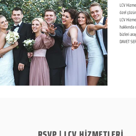
LCV Hizmet
özel çözüm
LCV Hizmet
hakkında de
bizleri ara
DAVET SER
RSVP | LCV HİZMETLERİ