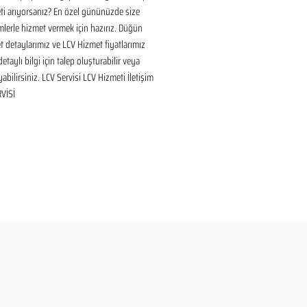
i arıyorsanız? En özel gününüzde size 
lerle hizmet vermek için hazırız. Düğün 
 detaylarımız ve LCV Hizmet fiyatlarımız 
taylı bilgi için talep oluşturabilir veya 
yabilirsiniz. LCV Servisi LCV Hizmeti İletişim 
VİSİ