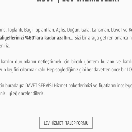
, Toplantı, Bayi Toplantıları, Açılış, Düğün, Gala, Lansman, Davet ve 
iyetlerinizi %60'lara kadar azaltın...
Sizi bir araya getiren onlarca
niriz.
 katılım durumlarını netleştirmek için birçok yöntem kullanır ve katı
n keyfini çıkarmak kalır. Hep söylediğimiz gibi her davetten önce bir LCV.
 buradayız DAVET SERVİSİ Hizmet paketlerimizi ve fiyatlarını inceleyebi
niz. İyi eğlenceler dileriz.
LCV HİZMETİ TALEP FORMU