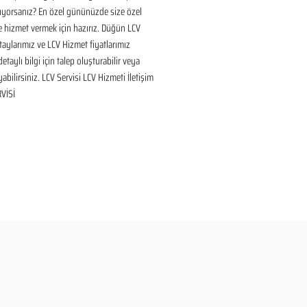
ıyorsanız? En özel gününüzde size özel 
 hizmet vermek için hazırız. Düğün LCV 
aylarımız ve LCV Hizmet fiyatlarımız 
taylı bilgi için talep oluşturabilir veya 
yabilirsiniz. LCV Servisi LCV Hizmeti İletişim 
VİSİ