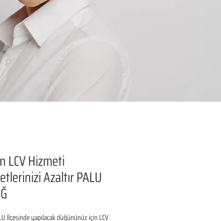
n LCV Hizmeti
etlerinizi Azaltır PALU
IĞ
U İlçesinde yapılacak düğününüz için LCV 