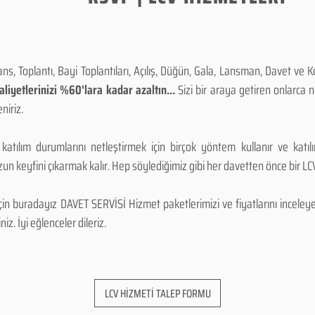
, Toplantı, Bayi Toplantıları, Açılış, Düğün, Gala, Lansman, Davet ve 
iyetlerinizi %60'lara kadar azaltın...
Sizi bir araya getiren onlarca
niriz.
 katılım durumlarını netleştirmek için birçok yöntem kullanır ve katı
n keyfini çıkarmak kalır. Hep söylediğimiz gibi her davetten önce bir LCV.
 buradayız DAVET SERVİSİ Hizmet paketlerimizi ve fiyatlarını inceleyebi
niz. İyi eğlenceler dileriz.
LCV HİZMETİ TALEP FORMU