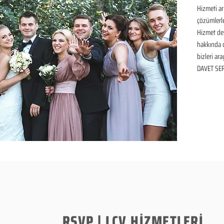
Hizmeti ar
çözümlerle
Hizmet det
hakkında de
bizleri ara
DAVET SER
RSVP | LCV HİZMETLERİ