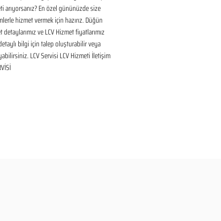
i arıyorsanız? En özel gününüzde size 
lerle hizmet vermek için hazırız. Düğün 
 detaylarımız ve LCV Hizmet fiyatlarımız 
taylı bilgi için talep oluşturabilir veya 
yabilirsiniz. LCV Servisi LCV Hizmeti İletişim 
VİSİ