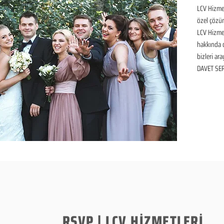
LCV Hizmet
özel çözüm
LCV Hizmet
hakkında de
bizleri ara
DAVET SER
RSVP | LCV HİZMETLERİ