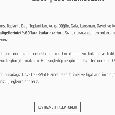
, Toplantı, Bayi Toplantıları, Açılış, Düğün, Gala, Lansman, Davet ve 
iyetlerinizi %60'lara kadar azaltın...
Sizi bir araya getiren onlarca
niriz.
 katılım durumlarını netleştirmek için birçok yöntem kullanır ve katı
n keyfini çıkarmak kalır. Hep söylediğimiz gibi her davetten önce bir LCV.
 buradayız DAVET SERVİSİ Hizmet paketlerimizi ve fiyatlarını inceleyebi
niz. İyi eğlenceler dileriz.
LCV HİZMETİ TALEP FORMU