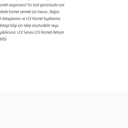
izmeti arıyorsanız? En özel gününüzde size 
lerle hizmet vermek için hazırız. Düğün 
 detaylarımız ve LCV Hizmet fiyatlarımız 
taylı bilgi için talep oluşturabilir veya 
yabilirsiniz. LCV Servisi LCV Hizmeti İletişim 
VİSİ