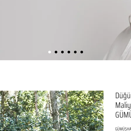
Düğü
Maliy
GÜM
GÜMÜŞHANE