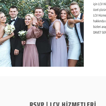
için LCV H
özel çözüm
LCV Hizmet
hakkında de
bizleri ara
DAVET SER
RSVP | LCV HİZMETLERİ