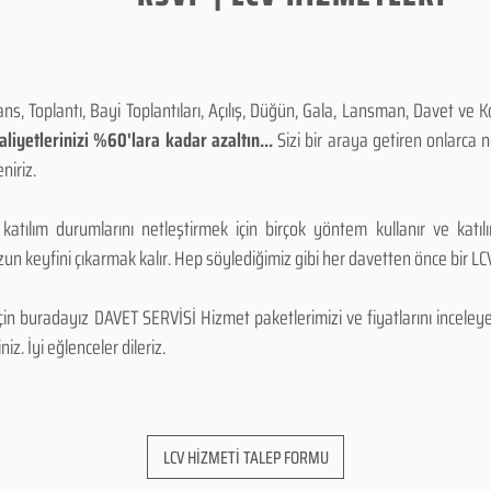
, Toplantı, Bayi Toplantıları, Açılış, Düğün, Gala, Lansman, Davet ve 
iyetlerinizi %60'lara kadar azaltın...
Sizi bir araya getiren onlarca
niriz.
 katılım durumlarını netleştirmek için birçok yöntem kullanır ve katı
n keyfini çıkarmak kalır. Hep söylediğimiz gibi her davetten önce bir LCV.
 buradayız DAVET SERVİSİ Hizmet paketlerimizi ve fiyatlarını inceleyebi
niz. İyi eğlenceler dileriz.
LCV HİZMETİ TALEP FORMU