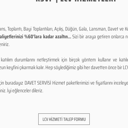
, Toplantı, Bayi Toplantıları, Açılış, Düğün, Gala, Lansman, Davet ve 
iyetlerinizi %60'lara kadar azaltın...
Sizi bir araya getiren onlarca
niriz.
 katılım durumlarını netleştirmek için birçok yöntem kullanır ve katı
n keyfini çıkarmak kalır. Hep söylediğimiz gibi her davetten önce bir LCV.
 buradayız DAVET SERVİSİ Hizmet paketlerimizi ve fiyatlarını inceleyebi
niz. İyi eğlenceler dileriz.
LCV HİZMETİ TALEP FORMU