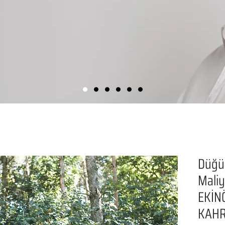
Düğü
Maliye
EKİN
KAH