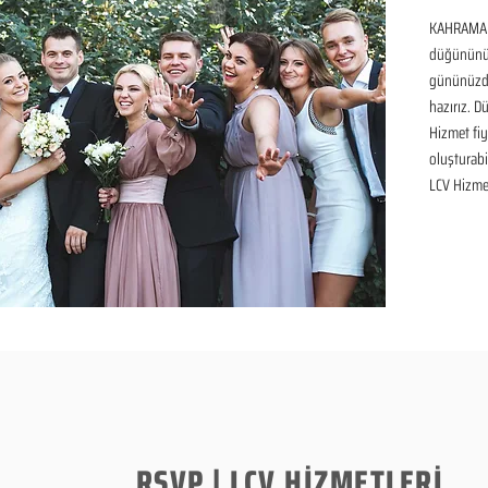
KAHRAMANM
düğününüz 
gününüzde
hazırız. D
Hizmet fiya
oluşturabil
LCV Hizmet
RSVP | LCV HİZMETLERİ