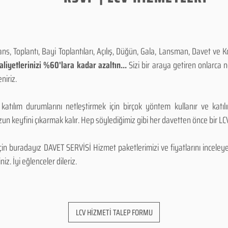
, Toplantı, Bayi Toplantıları, Açılış, Düğün, Gala, Lansman, Davet ve 
iyetlerinizi %60'lara kadar azaltın...
Sizi bir araya getiren onlarca
niriz.
 katılım durumlarını netleştirmek için birçok yöntem kullanır ve katı
n keyfini çıkarmak kalır. Hep söylediğimiz gibi her davetten önce bir LCV.
 buradayız DAVET SERVİSİ Hizmet paketlerimizi ve fiyatlarını inceleyebi
niz. İyi eğlenceler dileriz.
LCV HİZMETİ TALEP FORMU