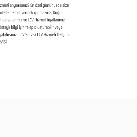
izmeti arıyorsanız? En özel gününüzde size 
lerle hizmet vermek için hazırız. Düğün 
 detaylarımız ve LCV Hizmet fiyatlarımız 
taylı bilgi için talep oluşturabilir veya 
yabilirsiniz. LCV Servisi LCV Hizmeti İletişim 
VİSİ