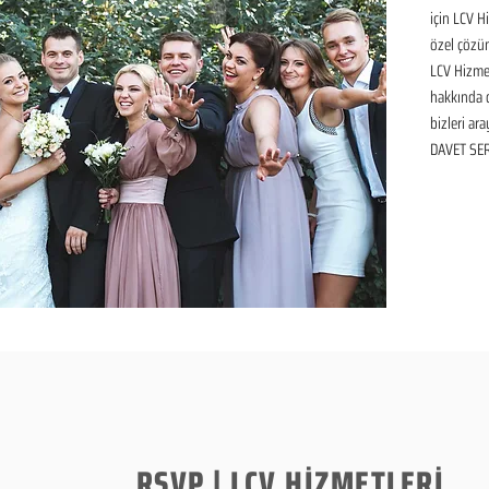
için LCV H
özel çözüm
LCV Hizmet
hakkında de
bizleri ara
DAVET SER
RSVP | LCV HİZMETLERİ