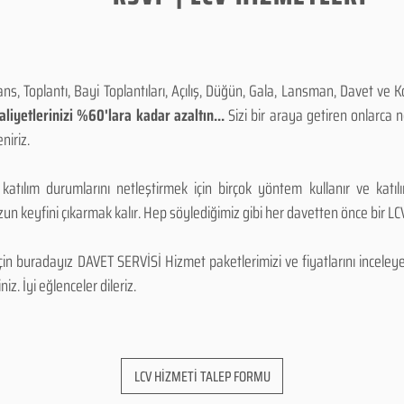
, Toplantı, Bayi Toplantıları, Açılış, Düğün, Gala, Lansman, Davet ve 
iyetlerinizi %60'lara kadar azaltın...
Sizi bir araya getiren onlarca
niriz.
 katılım durumlarını netleştirmek için birçok yöntem kullanır ve katı
n keyfini çıkarmak kalır. Hep söylediğimiz gibi her davetten önce bir LCV.
 buradayız DAVET SERVİSİ Hizmet paketlerimizi ve fiyatlarını inceleyebi
niz. İyi eğlenceler dileriz.
LCV HİZMETİ TALEP FORMU