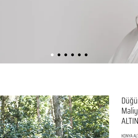
Düğü
Maliye
ALTI
KONYA ALT