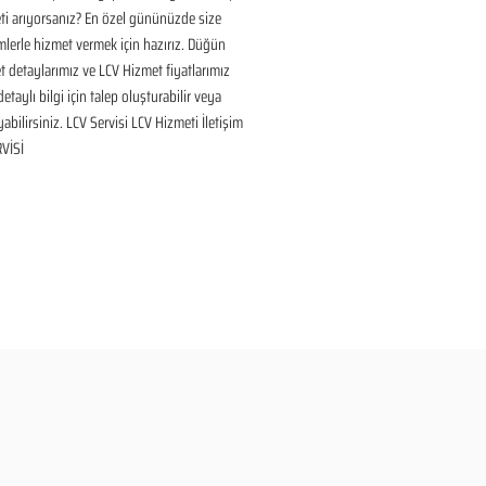
i arıyorsanız? En özel gününüzde size 
lerle hizmet vermek için hazırız. Düğün 
 detaylarımız ve LCV Hizmet fiyatlarımız 
taylı bilgi için talep oluşturabilir veya 
yabilirsiniz. LCV Servisi LCV Hizmeti İletişim 
VİSİ