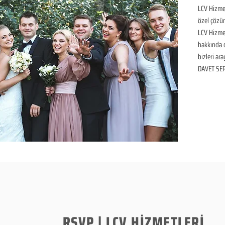
LCV Hizmet
özel çözüm
LCV Hizmet
hakkında de
bizleri ara
DAVET SER
RSVP | LCV HİZMETLERİ